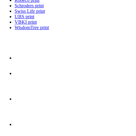
Robeco print
Schroders print
Swiss Life print
UBS print
VBKI print
WisdomTree print