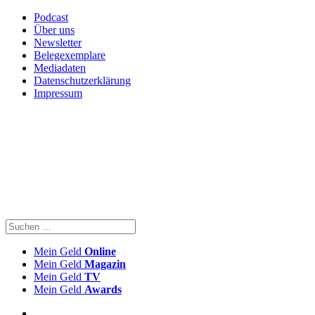
Podcast
Über uns
Newsletter
Belegexemplare
Mediadaten
Datenschutzerklärung
Impressum
Mein Geld
Online
Mein Geld
Magazin
Mein Geld
TV
Mein Geld
Awards