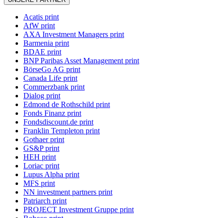
Acatis print
AfW print
AXA Investment Managers print
Barmenia print
BDAE print
BNP Paribas Asset Management print
BörseGo AG print
Canada Life print
Commerzbank print
Dialog print
Edmond de Rothschild print
Fonds Finanz print
Fondsdiscount.de print
Franklin Templeton print
Gothaer print
GS&P print
HEH print
Loriac print
Lupus Alpha print
MFS print
NN investment partners print
Patriarch print
PROJECT Investment Gruppe print