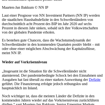
Maarten-Jan Bakkum © NN IP
Laut einer Prognose von NN Investment Partners (NN IP) werden
die staatlichen Haushaltsdefizite in den Schwellenländern von
durchschnittlich acht Prozent des BIP im Jahr 2020 auf sechs
Prozent in diesem Jahr sinken, sobald sich ihre Volkswirtschaften
von der globalen Pandemie erholen.
Es bestehen gute Chancen, dass die Wachstumsdynamik der
Schwellenländer in den kommenden Quartalen positiv bleibt – mit
oder ohne einer möglichen Abschwächung der Kapitalzuflüsse,
meint NN IP.
Wieder auf Vorkrisenniveau
„Insgesamt ist die Situation für die Schwellenländer nicht
alarmierend. Der pandemiebedingte Schock bei den Einnahmen und
Ausgaben hat fast überall zu einer starken Ausweitung der
Defizite
geführt. Die Finanzierung erfolgte jedoch reibungslos und
hauptsächlich im Inland.
Noch wichtiger ist, dass die meisten Länder die Defizite in den
kommenden Jahren wieder auf das Vorkrisenniveau zurückführen
dürften,“ sagt Maarten-Jan Bakkum, Senior Emerging Markets