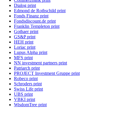
Commerzbank print
Dialog print
Edmond de Rothschild print
Fonds Finanz print
Fondsdiscount.de print
Franklin Templeton print
Gothaer print
GS&P print
HEH print
Loriac print
Lupus Alpha print
MFS print
NN investment partners print
Patriarch print
PROJECT Investment Gruppe print
Robeco print
Schroders print
Swiss Life print
UBS print
VBKI print
WisdomTree print