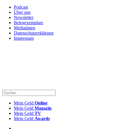
Podcast
Über uns
Newsletter
Belegexemplare
Mediadaten
Datenschutzerklärung
Impressum
Mein Geld
Online
Mein Geld
Magazin
Mein Geld
TV
Mein Geld
Awards