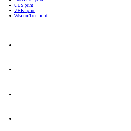
UBS print
VBKI print
WisdomTree print