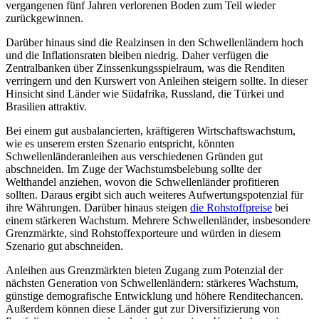
vergangenen fünf Jahren verlorenen Boden zum Teil wieder
zurückgewinnen.
Darüber hinaus sind die Realzinsen in den Schwellenländern hoch
und die Inflationsraten bleiben niedrig. Daher verfügen die
Zentralbanken über Zinssenkungsspielraum, was die Renditen
verringern und den Kurswert von Anleihen steigern sollte. In dieser
Hinsicht sind Länder wie Südafrika, Russland, die Türkei und
Brasilien attraktiv.
Bei einem gut ausbalancierten, kräftigeren Wirtschaftswachstum,
wie es unserem ersten Szenario entspricht, könnten
Schwellenländeranleihen aus verschiedenen Gründen gut
abschneiden. Im Zuge der Wachstumsbelebung sollte der
Welthandel anziehen, wovon die Schwellenländer profitieren
sollten. Daraus ergibt sich auch weiteres Aufwertungspotenzial für
ihre Währungen. Darüber hinaus steigen
die Rohstoffpreise
bei
einem stärkeren Wachstum. Mehrere Schwellenländer, insbesondere
Grenzmärkte, sind Rohstoffexporteure und würden in diesem
Szenario gut abschneiden.
Anleihen aus Grenzmärkten bieten Zugang zum Potenzial der
nächsten Generation von Schwellenländern: stärkeres Wachstum,
günstige demografische Entwicklung und höhere Renditechancen.
Außerdem können diese Länder gut zur Diversifizierung von