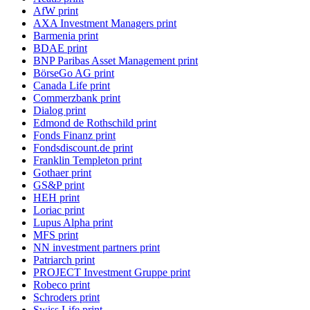
AfW print
AXA Investment Managers print
Barmenia print
BDAE print
BNP Paribas Asset Management print
BörseGo AG print
Canada Life print
Commerzbank print
Dialog print
Edmond de Rothschild print
Fonds Finanz print
Fondsdiscount.de print
Franklin Templeton print
Gothaer print
GS&P print
HEH print
Loriac print
Lupus Alpha print
MFS print
NN investment partners print
Patriarch print
PROJECT Investment Gruppe print
Robeco print
Schroders print
Swiss Life print