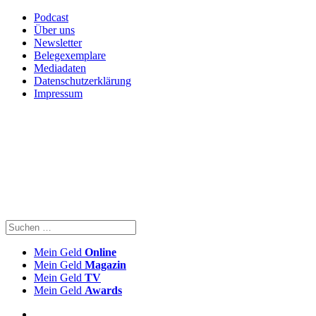
Podcast
Über uns
Newsletter
Belegexemplare
Mediadaten
Datenschutzerklärung
Impressum
Mein Geld
Online
Mein Geld
Magazin
Mein Geld
TV
Mein Geld
Awards