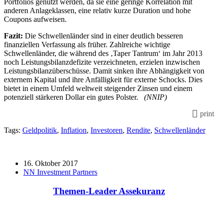
Portfolios genutzt werden, da sie eine geringe Korrelation mit
anderen Anlageklassen, eine relativ kurze Duration und hohe
Coupons aufweisen.
Fazit:
Die Schwellenländer sind in einer deutlich besseren
finanziellen Verfassung als früher. Zahlreiche wichtige
Schwellenländer, die während des ‚Taper Tantrum‘ im Jahr 2013
noch Leistungsbilanzdefizite verzeichneten, erzielen inzwischen
Leistungsbilanzüberschüsse. Damit sinken ihre Abhängigkeit von
externem Kapital und ihre Anfälligkeit für externe Schocks. Dies
bietet in einem Umfeld weltweit steigender Zinsen und einem
potenziell stärkeren Dollar ein gutes Polster.
(NNIP)
print
Tags:
Geldpolitik
,
Inflation
,
Investoren
,
Rendite
,
Schwellenländer
16. Oktober 2017
NN Investment Partners
Themen-Leader Assekuranz