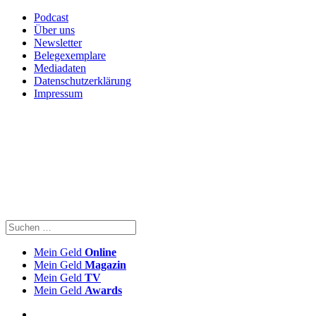
Podcast
Über uns
Newsletter
Belegexemplare
Mediadaten
Datenschutzerklärung
Impressum
Mein Geld
Online
Mein Geld
Magazin
Mein Geld
TV
Mein Geld
Awards