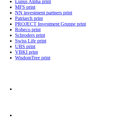
Lupus Alpha print
MFS print
NN investment partners print
Patriarch print
PROJECT Investment Gruppe print
Robeco print
Schroders print
Swiss Life print
UBS print
VBKI print
WisdomTree print