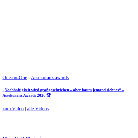
One-on-One
-
Assekuranz awards
„Nachhaltigkeit wird großgeschrieben – aber kaum jemand sieht es“ –
Assekuranz Awards 2026 🏆
zum Video
|
alle Videos