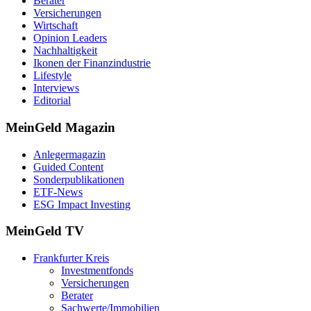
Berater
Versicherungen
Wirtschaft
Opinion Leaders
Nachhaltigkeit
Ikonen der Finanzindustrie
Lifestyle
Interviews
Editorial
MeinGeld
Magazin
Anlegermagazin
Guided Content
Sonderpublikationen
ETF-News
ESG Impact Investing
MeinGeld
TV
Frankfurter Kreis
Investmentfonds
Versicherungen
Berater
Sachwerte/Immobilien