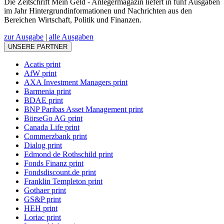
Die Zeitschrift Mein Geld - Anlegermagazin liefert in fünf Ausgaben
im Jahr Hintergrundinformationen und Nachrichten aus den
Bereichen Wirtschaft, Politik und Finanzen.
zur Ausgabe
|
alle Ausgaben
UNSERE PARTNER
Acatis print
AfW print
AXA Investment Managers print
Barmenia print
BDAE print
BNP Paribas Asset Management print
BörseGo AG print
Canada Life print
Commerzbank print
Dialog print
Edmond de Rothschild print
Fonds Finanz print
Fondsdiscount.de print
Franklin Templeton print
Gothaer print
GS&P print
HEH print
Loriac print