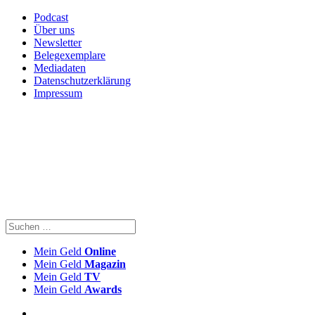
Podcast
Über uns
Newsletter
Belegexemplare
Mediadaten
Datenschutzerklärung
Impressum
Mein Geld
Online
Mein Geld
Magazin
Mein Geld
TV
Mein Geld
Awards