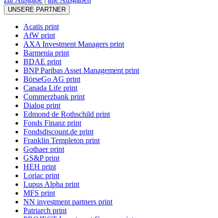
UNSERE PARTNER
Acatis print
AfW print
AXA Investment Managers print
Barmenia print
BDAE print
BNP Paribas Asset Management print
BörseGo AG print
Canada Life print
Commerzbank print
Dialog print
Edmond de Rothschild print
Fonds Finanz print
Fondsdiscount.de print
Franklin Templeton print
Gothaer print
GS&P print
HEH print
Loriac print
Lupus Alpha print
MFS print
NN investment partners print
Patriarch print