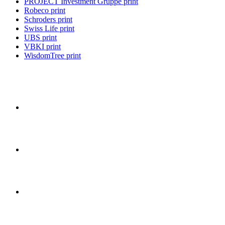
PROJECT Investment Gruppe print
Robeco print
Schroders print
Swiss Life print
UBS print
VBKI print
WisdomTree print