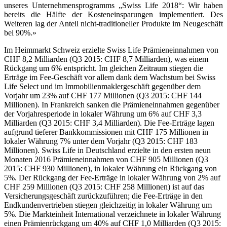
unseres Unternehmensprogramms „Swiss Life 2018“: Wir haben
bereits die Hälfte der Kosteneinsparungen implementiert. Des
Weiteren lag der Anteil nicht-traditioneller Produkte im Neugeschäft
bei 90%.»
Im Heimmarkt Schweiz erzielte Swiss Life Prämieneinnahmen von
CHF 8,2 Milliarden (Q3 2015: CHF 8,7 Milliarden), was einem
Rückgang um 6% entspricht. Im gleichen Zeitraum stiegen die
Erträge im Fee-Geschäft vor allem dank dem Wachstum bei Swiss
Life Select und im Immobilienmaklergeschäft gegenüber dem
Vorjahr um 23% auf CHF 177 Millionen (Q3 2015: CHF 144
Millionen). In Frankreich sanken die Prämieneinnahmen gegenüber
der Vorjahresperiode in lokaler Währung um 6% auf CHF 3,3
Milliarden (Q3 2015: CHF 3,4 Milliarden). Die Fee-Erträge lagen
aufgrund tieferer Bankkommissionen mit CHF 175 Millionen in
lokaler Währung 7% unter dem Vorjahr (Q3 2015: CHF 183
Millionen). Swiss Life in Deutschland erzielte in den ersten neun
Monaten 2016 Prämieneinnahmen von CHF 905 Millionen (Q3
2015: CHF 930 Millionen), in lokaler Währung ein Rückgang von
5%. Der Rückgang der Fee-Erträge in lokaler Währung von 2% auf
CHF 259 Millionen (Q3 2015: CHF 258 Millionen) ist auf das
Versicherungsgeschäft zurückzuführen; die Fee-Erträge in den
Endkundenvertrieben stiegen gleichzeitig in lokaler Währung um
5%. Die Markteinheit International verzeichnete in lokaler Währung
einen Prämienrückgang um 40% auf CHF 1,0 Milliarden (Q3 2015: