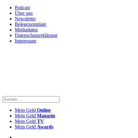
Podcast
Über uns
Newsletter
Belegexemplare
Mediadaten
Datenschutzerklärung
Impressum
Mein Geld
Online
Mein Geld
Magazin
Mein Geld
TV
Mein Geld
Awards