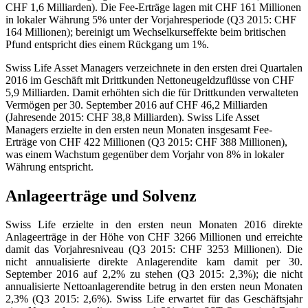
CHF 1,6 Milliarden). Die Fee-Erträge lagen mit CHF 161 Millionen
in lokaler Währung 5% unter der Vorjahresperiode (Q3 2015: CHF
164 Millionen); bereinigt um Wechselkurseffekte beim britischen
Pfund entspricht dies einem Rückgang um 1%.
Swiss Life Asset Managers verzeichnete in den ersten drei Quartalen
2016 im Geschäft mit Drittkunden Nettoneugeldzuflüsse von CHF
5,9 Milliarden. Damit erhöhten sich die für Drittkunden verwalteten
Vermögen per 30. September 2016 auf CHF 46,2 Milliarden
(Jahresende 2015: CHF 38,8 Milliarden). Swiss Life Asset
Managers erzielte in den ersten neun Monaten insgesamt Fee-
Erträge von CHF 422 Millionen (Q3 2015: CHF 388 Millionen),
was einem Wachstum gegenüber dem Vorjahr von 8% in lokaler
Währung entspricht.
Anlageerträge und Solvenz
Swiss Life erzielte in den ersten neun Monaten 2016 direkte
Anlageerträge in der Höhe von CHF 3266 Millionen und erreichte
damit das Vorjahresniveau (Q3 2015: CHF 3253 Millionen). Die
nicht annualisierte direkte Anlagerendite kam damit per 30.
September 2016 auf 2,2% zu stehen (Q3 2015: 2,3%); die nicht
annualisierte Nettoanlagerendite betrug in den ersten neun Monaten
2,3% (Q3 2015: 2,6%). Swiss Life erwartet für das Geschäftsjahr