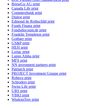
BörseGo AG print
Canada Life print
Commerzbank print
Dialog print
Edmond de Rothschild print
Fonds Finanz print
Fondsdiscount.de print
Franklin Templeton print
Gothaer print
GS&P print
HEH print
Loriac print
Lupus Alpha print
MFS print
NN investment partners print
Patriarch print
PROJECT Investment Gruppe print
Robeco print
Schroders print
Swiss Life print
UBS print
VBKI print
WisdomTree print