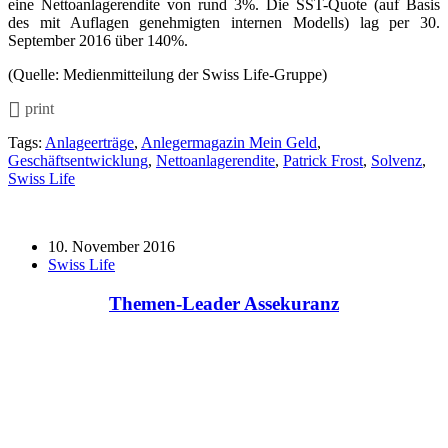
eine Nettoanlagerendite von rund 3%. Die SST-Quote (auf Basis
des mit Auflagen genehmigten internen Modells) lag per 30.
September 2016 über 140%.
(Quelle: Medienmitteilung der Swiss Life-Gruppe)
print
Tags:
Anlageerträge
,
Anlegermagazin Mein Geld
,
Geschäftsentwicklung
,
Nettoanlagerendite
,
Patrick Frost
,
Solvenz
,
Swiss Life
10. November 2016
Swiss Life
Themen-Leader Assekuranz