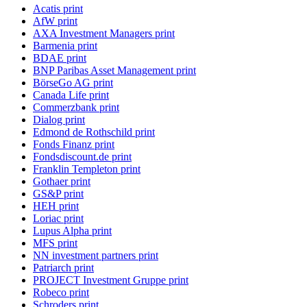
Acatis print
AfW print
AXA Investment Managers print
Barmenia print
BDAE print
BNP Paribas Asset Management print
BörseGo AG print
Canada Life print
Commerzbank print
Dialog print
Edmond de Rothschild print
Fonds Finanz print
Fondsdiscount.de print
Franklin Templeton print
Gothaer print
GS&P print
HEH print
Loriac print
Lupus Alpha print
MFS print
NN investment partners print
Patriarch print
PROJECT Investment Gruppe print
Robeco print
Schroders print