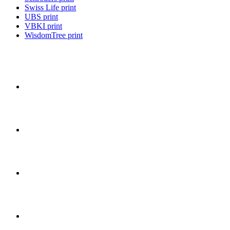
Swiss Life print
UBS print
VBKI print
WisdomTree print