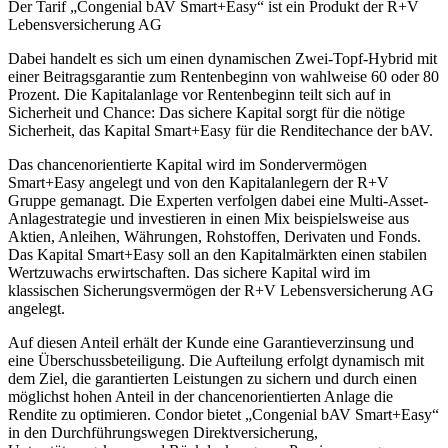
Der Tarif „Congenial bAV Smart+Easy“ ist ein Produkt der R+V
Lebensversicherung AG
Dabei handelt es sich um einen dynamischen Zwei-Topf-Hybrid mit
einer Beitragsgarantie zum Rentenbeginn von wahlweise 60 oder 80
Prozent. Die Kapitalanlage vor Rentenbeginn teilt sich auf in
Sicherheit und Chance: Das sichere Kapital sorgt für die nötige
Sicherheit, das Kapital Smart+Easy für die Renditechance der bAV.
Das chancenorientierte Kapital wird im Sondervermögen
Smart+Easy angelegt und von den Kapitalanlegern der R+V
Gruppe gemanagt. Die Experten verfolgen dabei eine Multi-Asset-
Anlagestrategie und investieren in einen Mix beispielsweise aus
Aktien, Anleihen, Währungen, Rohstoffen, Derivaten und Fonds.
Das Kapital Smart+Easy soll an den Kapitalmärkten einen stabilen
Wertzuwachs erwirtschaften. Das sichere Kapital wird im
klassischen Sicherungsvermögen der R+V Lebensversicherung AG
angelegt.
Auf diesen Anteil erhält der Kunde eine Garantieverzinsung und
eine Überschussbeteiligung. Die Aufteilung erfolgt dynamisch mit
dem Ziel, die garantierten Leistungen zu sichern und durch einen
möglichst hohen Anteil in der chancenorientierten Anlage die
Rendite zu optimieren. Condor bietet „Congenial bAV Smart+Easy“
in den Durchführungswegen Direktversicherung,