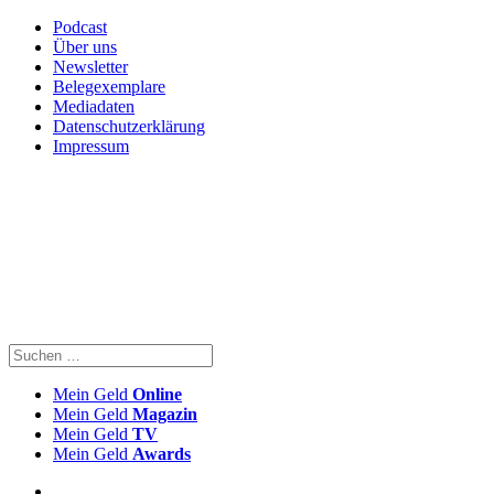
Podcast
Über uns
Newsletter
Belegexemplare
Mediadaten
Datenschutzerklärung
Impressum
Mein Geld
Online
Mein Geld
Magazin
Mein Geld
TV
Mein Geld
Awards