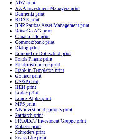
AfW print
AXA Investment Managers print
Barmenia print
BDAE print
BNP Paribas Asset Management print
BörseGo AG print
Canada Life print
Commerzbank print
Dialog print
Edmond de Rothschild print
Fonds Finanz print
Fondsdiscount.de print
Franklin Templeton print
Gothaer print
GS&P print
HEH print
Loriac print
Lupus Alpha print
MFS print
NN investment partners print
Patriarch print
PROJECT Investment Gruppe print
Robeco print
Schroders print
Swiss Life print