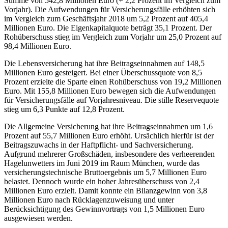
Summe von 542,8 Millionen Euro (+ 2,2 Prozent im Vergleich zum
Vorjahr). Die Aufwendungen für Versicherungsfälle erhöhten sich
im Vergleich zum Geschäftsjahr 2018 um 5,2 Prozent auf 405,4
Millionen Euro. Die Eigenkapitalquote beträgt 35,1 Prozent. Der
Rohüberschuss stieg im Vergleich zum Vorjahr um 25,0 Prozent auf
98,4 Millionen Euro.
Die Lebensversicherung hat ihre Beitragseinnahmen auf 148,5
Millionen Euro gesteigert. Bei einer Überschussquote von 8,5
Prozent erzielte die Sparte einen Rohüberschuss von 19,2 Millionen
Euro. Mit 155,8 Millionen Euro bewegen sich die Aufwendungen
für Versicherungsfälle auf Vorjahresniveau. Die stille Reservequote
stieg um 6,3 Punkte auf 12,8 Prozent.
Die Allgemeine Versicherung hat ihre Beitragseinnahmen um 1,6
Prozent auf 55,7 Millionen Euro erhöht. Ursächlich hierfür ist der
Beitragszuwachs in der Haftpflicht- und Sachversicherung.
Aufgrund mehrerer Großschäden, insbesondere des verheerenden
Hagelunwetters im Juni 2019 im Raum München, wurde das
versicherungstechnische Bruttoergebnis um 5,7 Millionen Euro
belastet. Dennoch wurde ein hoher Jahresüberschuss von 2,4
Millionen Euro erzielt. Damit konnte ein Bilanzgewinn von 3,8
Millionen Euro nach Rücklagenzuweisung und unter
Berücksichtigung des Gewinnvortrags von 1,5 Millionen Euro
ausgewiesen werden.