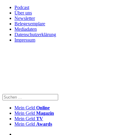
Podcast
Über uns
Newsletter
Belegexemplare
Mediadaten
Datenschutzerklärung
Impressum
Mein Geld
Online
Mein Geld
Magazin
Mein Geld
TV
Mein Geld
Awards