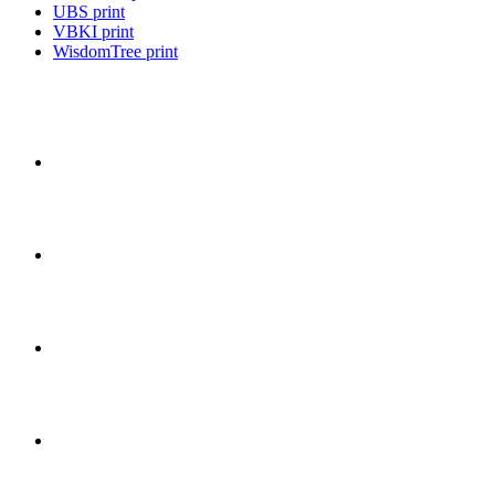
UBS print
VBKI print
WisdomTree print