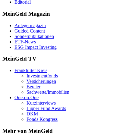
Editorial
MeinGeld
Magazin
Anlegermagazin
Guided Content
Sonderpublikationen
ETF-News
ESG Impact Investing
MeinGeld
TV
Frankfurter Kreis
Investmentfonds
Versicherungen
Berater
Sachwerte/Immobilien
One-on-One
Kurzinterviews
Lipper Fund Awards
DKM
Fonds Kongress
Mehr von MeinGeld