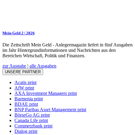
Mein-Geld 2 | 2026
Die Zeitschrift Mein Geld - Anlegermagazin liefert in fünf Ausgaben
im Jahr Hintergrundinformationen und Nachrichten aus den
Bereichen Wirtschaft, Politik und Finanzen.
zur Ausgabe
|
alle Ausgaben
UNSERE PARTNER
Acatis print
AfW print
AXA Investment Managers print
Barmenia print
BDAE print
BNP Paribas Asset Management print
BörseGo AG print
Canada Life print
Commerzbank print
Dialog print