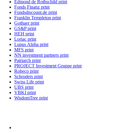
Edmond de Rothschild print
Fonds Finanz print
Fondsdiscount.de print
Franklin Templeton print
Gothaer print
GS&P print
HEH print
Loriac print
Lupus Alpha print
MFS print
NN investment partners print
Patriarch print
PROJECT Investment Gruppe print
Robeco print
Schroders print
Swiss Life print
UBS print
VBKI print
WisdomTree print