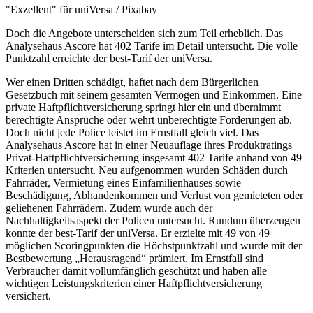
"Exzellent" für uniVersa / Pixabay
Doch die Angebote unterscheiden sich zum Teil erheblich. Das
Analysehaus Ascore hat 402 Tarife im Detail untersucht. Die volle
Punktzahl erreichte der best-Tarif der uniVersa.
Wer einen Dritten schädigt, haftet nach dem Bürgerlichen
Gesetzbuch mit seinem gesamten Vermögen und Einkommen. Eine
private Haftpflichtversicherung springt hier ein und übernimmt
berechtigte Ansprüche oder wehrt unberechtigte Forderungen ab.
Doch nicht jede Police leistet im Ernstfall gleich viel. Das
Analysehaus Ascore hat in einer Neuauflage ihres Produktratings
Privat-Haftpflichtversicherung insgesamt 402 Tarife anhand von 49
Kriterien untersucht. Neu aufgenommen wurden Schäden durch
Fahrräder, Vermietung eines Einfamilienhauses sowie
Beschädigung, Abhandenkommen und Verlust von gemieteten oder
geliehenen Fahrrädern. Zudem wurde auch der
Nachhaltigkeitsaspekt der Policen untersucht. Rundum überzeugen
konnte der best-Tarif der uniVersa. Er erzielte mit 49 von 49
möglichen Scoringpunkten die Höchstpunktzahl und wurde mit der
Bestbewertung „Herausragend“ prämiert. Im Ernstfall sind
Verbraucher damit vollumfänglich geschützt und haben alle
wichtigen Leistungskriterien einer Haftpflichtversicherung
versichert.