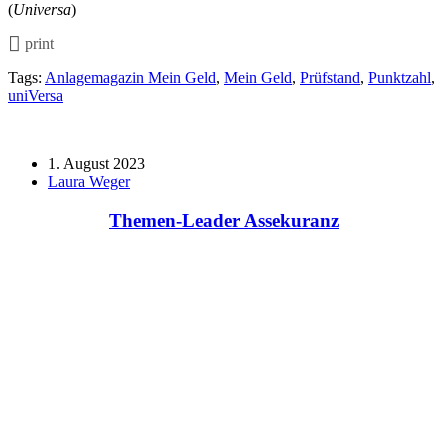
(
Universa
)
print
Tags:
Anlagemagazin Mein Geld
,
Mein Geld
,
Prüfstand
,
Punktzahl
,
uniVersa
1. August 2023
Laura Weger
Themen-Leader Assekuranz