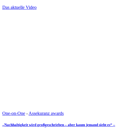
Das aktuelle Video
One-on-One
-
Assekuranz awards
„Nachhaltigkeit wird großgeschrieben – aber kaum jemand sieht es“ –