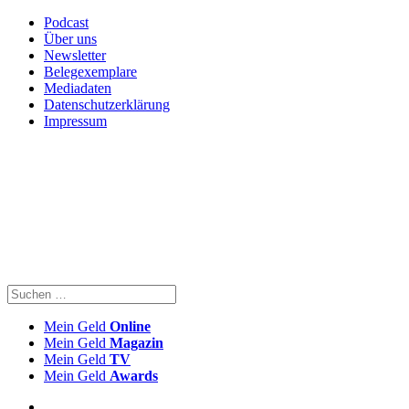
Podcast
Über uns
Newsletter
Belegexemplare
Mediadaten
Datenschutzerklärung
Impressum
Mein Geld
Online
Mein Geld
Magazin
Mein Geld
TV
Mein Geld
Awards