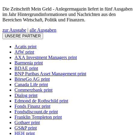
Die Zeitschrift Mein Geld - Anlegermagazin liefert in fünf Ausgaben
im Jahr Hintergrundinformationen und Nachrichten aus den
Bereichen Wirtschaft, Politik und Finanzen.
zur Ausgabe
|
alle Ausgaben
UNSERE PARTNER
Acatis print
AfW print
AXA Investment Managers print
Barmenia print
BDAE print
BNP Paribas Asset Management print
BörseGo AG print
Canada Life print
Commerzbank print
Dialog print
Edmond de Rothschild print
Fonds Finanz print
Fondsdiscount.de print
Franklin Templeton print
Gothaer print
GS&P print
HEH print