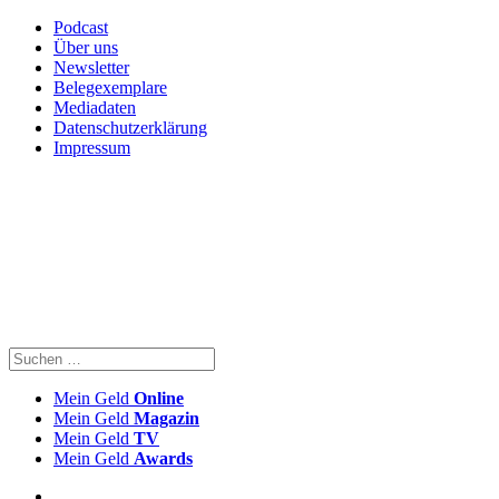
Podcast
Über uns
Newsletter
Belegexemplare
Mediadaten
Datenschutzerklärung
Impressum
Mein Geld
Online
Mein Geld
Magazin
Mein Geld
TV
Mein Geld
Awards