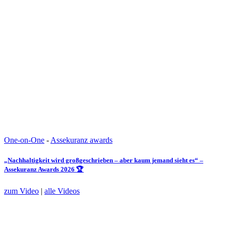
One-on-One
-
Assekuranz awards
„Nachhaltigkeit wird großgeschrieben – aber kaum jemand sieht es“ –
Assekuranz Awards 2026 🏆
zum Video
|
alle Videos