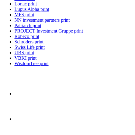
Loriac print
Lupus Alpha print
MFS print
NN investment partners print
Patriarch print
PROJECT Investment Gruppe print
Robeco print
Schroders print
Swiss Life print
UBS print
VBKI print
WisdomTree print