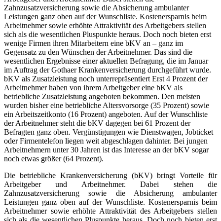
Zahnzusatzversicherung sowie die Absicherung ambulanter
Leistungen ganz oben auf der Wunschliste. Kostenersparnis beim
Arbeitnehmer sowie erhöhte Attraktivität des Arbeitgebers stellen
sich als die wesentlichen Pluspunkte heraus. Doch noch bieten erst
wenige Firmen ihren Mitarbeitern eine bKV an – ganz im
Gegensatz zu den Wünschen der Arbeitnehmer. Das sind die
wesentlichen Ergebnisse einer aktuellen Befragung, die im Januar
im Auftrag der Gothaer Krankenversicherung durchgeführt wurde.
bKV als Zusatzleistung noch unterrepräsentiert Erst 4 Prozent der
Arbeitnehmer haben von ihrem Arbeitgeber eine bKV als
betriebliche Zusatzleistung angeboten bekommen. Den meisten
wurden bisher eine betriebliche Altersvorsorge (35 Prozent) sowie
ein Arbeitszeitkonto (16 Prozent) angeboten. Auf der Wunschliste
der Arbeitnehmer steht die bKV dagegen bei 61 Prozent der
Befragten ganz oben. Vergünstigungen wie Dienstwagen, Jobticket
oder Firmentelefon liegen weit abgeschlagen dahinter. Bei jungen
Arbeitnehmern unter 30 Jahren ist das Interesse an der bKV sogar
noch etwas größer (64 Prozent).
Die betriebliche Krankenversicherung (bKV) bringt Vorteile für
Arbeitgeber und Arbeitnehmer. Dabei stehen die
Zahnzusatzversicherung sowie die Absicherung ambulanter
Leistungen ganz oben auf der Wunschliste. Kostenersparnis beim
Arbeitnehmer sowie erhöhte Attraktivität des Arbeitgebers stellen
sich als die wesentlichen Pluspunkte heraus. Doch noch bieten erst