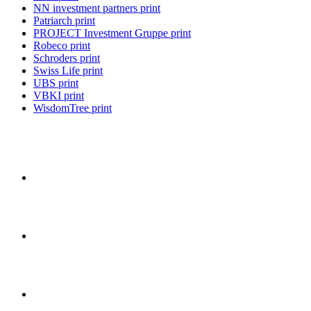
NN investment partners print
Patriarch print
PROJECT Investment Gruppe print
Robeco print
Schroders print
Swiss Life print
UBS print
VBKI print
WisdomTree print