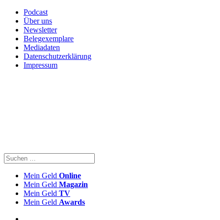
Podcast
Über uns
Newsletter
Belegexemplare
Mediadaten
Datenschutzerklärung
Impressum
Mein Geld
Online
Mein Geld
Magazin
Mein Geld
TV
Mein Geld
Awards