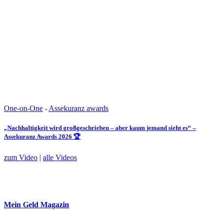
One-on-One
-
Assekuranz awards
„Nachhaltigkeit wird großgeschrieben – aber kaum jemand sieht es“ –
Assekuranz Awards 2026 🏆
zum Video
|
alle Videos
Mein Geld
Magazin