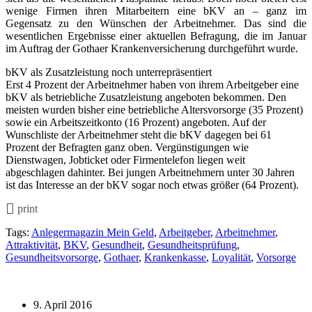
wenige Firmen ihren Mitarbeitern eine bKV an – ganz im
Gegensatz zu den Wünschen der Arbeitnehmer. Das sind die
wesentlichen Ergebnisse einer aktuellen Befragung, die im Januar
im Auftrag der Gothaer Krankenversicherung durchgeführt wurde.
bKV als Zusatzleistung noch unterrepräsentiert
Erst 4 Prozent der Arbeitnehmer haben von ihrem Arbeitgeber eine
bKV als betriebliche Zusatzleistung angeboten bekommen. Den
meisten wurden bisher eine betriebliche Altersvorsorge (35 Prozent)
sowie ein Arbeitszeitkonto (16 Prozent) angeboten. Auf der
Wunschliste der Arbeitnehmer steht die bKV dagegen bei 61
Prozent der Befragten ganz oben. Vergünstigungen wie
Dienstwagen, Jobticket oder Firmentelefon liegen weit
abgeschlagen dahinter. Bei jungen Arbeitnehmern unter 30 Jahren
ist das Interesse an der bKV sogar noch etwas größer (64 Prozent).
print
Tags:
Anlegermagazin Mein Geld
,
Arbeitgeber
,
Arbeitnehmer
,
Attraktivität
,
BKV
,
Gesundheit
,
Gesundheitsprüfung
,
Gesundheitsvorsorge
,
Gothaer
,
Krankenkasse
,
Loyalität
,
Vorsorge
9. April 2016