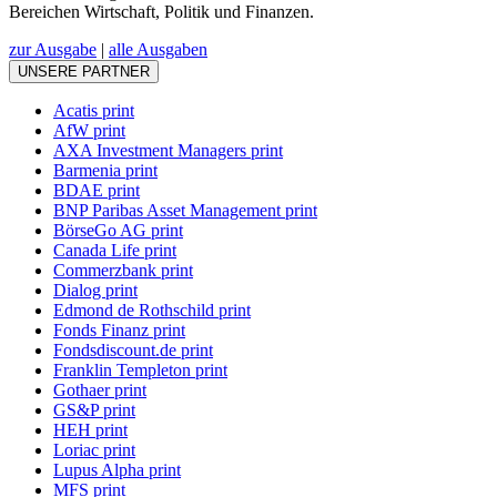
Bereichen Wirtschaft, Politik und Finanzen.
zur Ausgabe
|
alle Ausgaben
UNSERE PARTNER
Acatis print
AfW print
AXA Investment Managers print
Barmenia print
BDAE print
BNP Paribas Asset Management print
BörseGo AG print
Canada Life print
Commerzbank print
Dialog print
Edmond de Rothschild print
Fonds Finanz print
Fondsdiscount.de print
Franklin Templeton print
Gothaer print
GS&P print
HEH print
Loriac print
Lupus Alpha print
MFS print