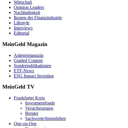
Wirtschaft
Opinion Leaders
Nachhaltigkeit
Ikonen der Finanzindustrie
Lifestyle
Interviews
Editorial
MeinGeld
Magazin
Anlegermagazin
Guided Content
Sonderpublikationen
ETF-News
ESG Impact Investing
MeinGeld
TV
Frankfurter Kreis
Investmentfonds
Versicherungen
Berater
Sachwerte/Immobilien
One-on-One