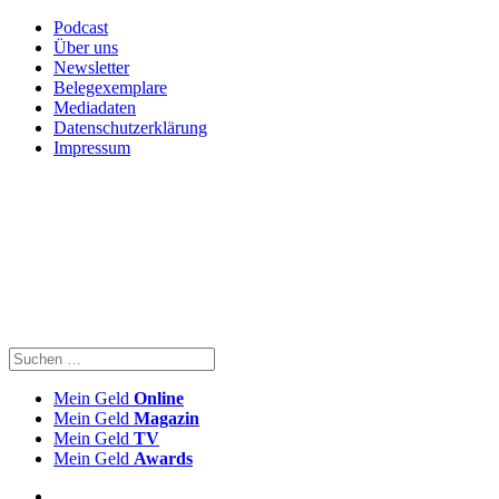
Podcast
Über uns
Newsletter
Belegexemplare
Mediadaten
Datenschutzerklärung
Impressum
Mein Geld
Online
Mein Geld
Magazin
Mein Geld
TV
Mein Geld
Awards