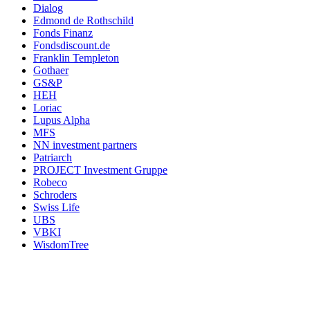
Dialog
Edmond de Rothschild
Fonds Finanz
Fondsdiscount.de
Franklin Templeton
Gothaer
GS&P
HEH
Loriac
Lupus Alpha
MFS
NN investment partners
Patriarch
PROJECT Investment Gruppe
Robeco
Schroders
Swiss Life
UBS
VBKI
WisdomTree