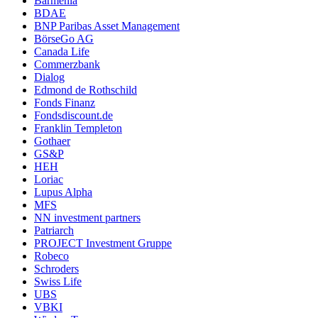
Barmenia
BDAE
BNP Paribas Asset Management
BörseGo AG
Canada Life
Commerzbank
Dialog
Edmond de Rothschild
Fonds Finanz
Fondsdiscount.de
Franklin Templeton
Gothaer
GS&P
HEH
Loriac
Lupus Alpha
MFS
NN investment partners
Patriarch
PROJECT Investment Gruppe
Robeco
Schroders
Swiss Life
UBS
VBKI