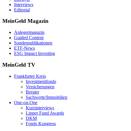
Interviews
Editorial
MeinGeld
Magazin
Anlegermagazin
Guided Content
Sonderpublikationen
ETF-News
ESG Impact Investing
MeinGeld
TV
Frankfurter Kreis
Investmentfonds
Versicherungen
Berater
Sachwerte/Immobilien
One-on-One
Kurzinterviews
Lipper Fund Awards
DKM
Fonds Kongress