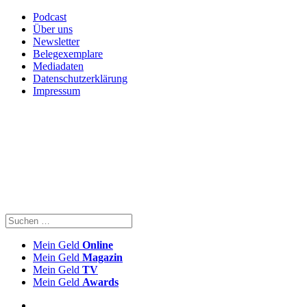
Podcast
Über uns
Newsletter
Belegexemplare
Mediadaten
Datenschutzerklärung
Impressum
Mein Geld
Online
Mein Geld
Magazin
Mein Geld
TV
Mein Geld
Awards