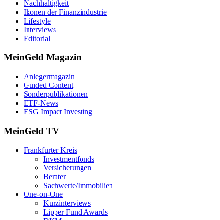
Nachhaltigkeit
Ikonen der Finanzindustrie
Lifestyle
Interviews
Editorial
MeinGeld
Magazin
Anlegermagazin
Guided Content
Sonderpublikationen
ETF-News
ESG Impact Investing
MeinGeld
TV
Frankfurter Kreis
Investmentfonds
Versicherungen
Berater
Sachwerte/Immobilien
One-on-One
Kurzinterviews
Lipper Fund Awards