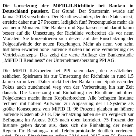
Die Umsetzung der MiFID-II-Richtlinie bei Banken in
Deutschland pausiert.
Der Grund: Der Starttermin wurde auf
Januar 2018 verschoben. Der Readiness-Index, der den Status misst,
erreicht daher nur 27 Prozent, lediglich fünf Prozentpunkte mehr als
vor neun Monaten. Die Banken und Sparkassen sind damit kaum
besser auf die Umsetzung der Richtlinie vorbereitet als vor neun
Monaten. Sie konzentrieren sich derzeit auf die Einschätzung der
Folgeaufwände der neuen Regelungen. Mehr als neun von zehn
Instituten erwarten hohe laufende Kosten und eine Veränderung des
Vertriebskonzepts. Das zeigt die vierte Auflage der Bankenstudie
„MiFID II Readiness“ der Unternehmensberatung PPI AG.
Die MiFID II-Experten bei PPI raten dazu, den zusätzlichen
zeitlichen Spielraum bis zur Umsetzung der Richtlinie in rund 1,5
Jahren zu nutzen. Daher rückt bei den Banken und Sparkassen der
Fokus auch zunehmend weg von der Vorbereitung hin zur Zeit
danach. Die Umsetzung und Einhaltung der Richtlinie mit ihren
Folgekosten macht ihnen Kopfzerbrechen. Alle befragten Institute
rechnen mit hohem Aufwand zur Anpassung der IT-Systeme als
größte Konsequenz von MiFID II. 96 Prozent glauben an höhere
laufende Kosten ab 2018. Die Schätzung haben sie im Vergleich zur
Befragung im August 2015 nach oben korrigiert. 75 Prozent der
Institute gehen davon aus, dass sich die Einhaltung der neuen
Regeln für Beratungs- und Telefonprotokolle deutlich verteuern