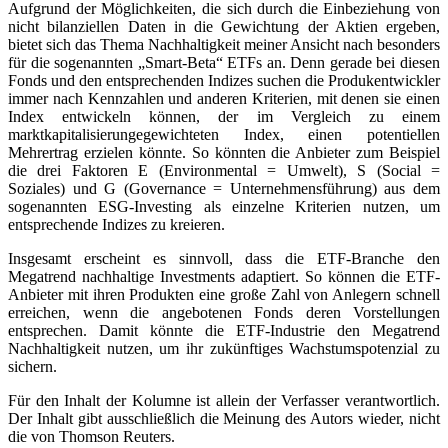
Aufgrund der Möglichkeiten, die sich durch die Einbeziehung von
nicht bilanziellen Daten in die Gewichtung der Aktien ergeben,
bietet sich das Thema Nachhaltigkeit meiner Ansicht nach besonders
für die sogenannten „Smart-Beta“ ETFs an. Denn gerade bei diesen
Fonds und den entsprechenden Indizes suchen die Produkentwickler
immer nach Kennzahlen und anderen Kriterien, mit denen sie einen
Index entwickeln können, der im Vergleich zu einem
marktkapitalisierungegewichteten Index, einen potentiellen
Mehrertrag erzielen könnte. So könnten die Anbieter zum Beispiel
die drei Faktoren E (Environmental = Umwelt), S (Social =
Soziales) und G (Governance = Unternehmensführung) aus dem
sogenannten ESG-Investing als einzelne Kriterien nutzen, um
entsprechende Indizes zu kreieren.
Insgesamt erscheint es sinnvoll, dass die ETF-Branche den
Megatrend nachhaltige Investments adaptiert. So können die ETF-
Anbieter mit ihren Produkten eine große Zahl von Anlegern schnell
erreichen, wenn die angebotenen Fonds deren Vorstellungen
entsprechen. Damit könnte die ETF-Industrie den Megatrend
Nachhaltigkeit nutzen, um ihr zukünftiges Wachstumspotenzial zu
sichern.
Für den Inhalt der Kolumne ist allein der Verfasser verantwortlich.
Der Inhalt gibt ausschließlich die Meinung des Autors wieder, nicht
die von Thomson Reuters.