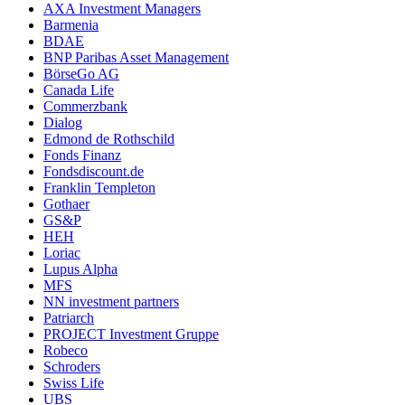
AXA Investment Managers
Barmenia
BDAE
BNP Paribas Asset Management
BörseGo AG
Canada Life
Commerzbank
Dialog
Edmond de Rothschild
Fonds Finanz
Fondsdiscount.de
Franklin Templeton
Gothaer
GS&P
HEH
Loriac
Lupus Alpha
MFS
NN investment partners
Patriarch
PROJECT Investment Gruppe
Robeco
Schroders
Swiss Life
UBS