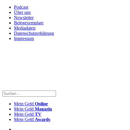
Podcast
Über uns
Newsletter
Belegexemplare
Mediadaten
Datenschutzerklärung
Impressum
Mein Geld
Online
Mein Geld
Magazin
Mein Geld
TV
Mein Geld
Awards