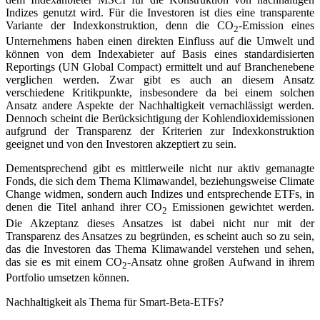
Indizes genutzt wird. Für die Investoren ist dies eine transparente
Variante der Indexkonstruktion, denn die CO
-Emission eines
2
Unternehmens haben einen direkten Einfluss auf die Umwelt und
können von dem Indexabieter auf Basis eines standardisierten
Reportings (UN Global Compact) ermittelt und auf Branchenebene
verglichen werden. Zwar gibt es auch an diesem Ansatz
verschiedene Kritikpunkte, insbesondere da bei einem solchen
Ansatz andere Aspekte der Nachhaltigkeit vernachlässigt werden.
Dennoch scheint die Berücksichtigung der Kohlendioxidemissionen
aufgrund der Transparenz der Kriterien zur Indexkonstruktion
geeignet und von den Investoren akzeptiert zu sein.
Dementsprechend gibt es mittlerweile nicht nur aktiv gemanagte
Fonds, die sich dem Thema Klimawandel, beziehungsweise Climate
Change widmen, sondern auch Indizes und entsprechende ETFs, in
denen die Titel anhand ihrer CO
Emissionen gewichtet werden.
2
Die Akzeptanz dieses Ansatzes ist dabei nicht nur mit der
Transparenz des Ansatzes zu begründen, es scheint auch so zu sein,
das die Investoren das Thema Klimawandel verstehen und sehen,
das sie es mit einem CO
-Ansatz ohne großen Aufwand in ihrem
2
Portfolio umsetzen können.
Nachhaltigkeit als Thema für Smart-Beta-ETFs?