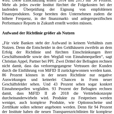
wird. Diese Einschätzung teilten 2014 und 2015 nur 56 Prozent.
Mehr als jedes zweite Institut fürchtet die Folgekosten bei der
laufenden Überprüfung der Eignung von empfohlenen
Finanzprodukten. Sorge bereiten den Unternehmen zudem die
höhere Frequenz, in der finanzmarkt- und anlegerspezifischen
Performance Reports in Zukunft erstellt werden müssen.
Aufwand der Richtlinie größer als Nutzen
„Für viele Banken steht der Aufwand in keinem Verhältnis zum
Nutzen. Denn die Entscheider in den Geldhäusern zweifeln an dem
Erfolg der Richtlinie und fürchten Einschränkungen ihrer
Geschäftsmodelle sowie den Wegfall von Einnahmequellen“, sagt
Christian Appel, Partner bei PPI. Zwei Drittel der Befragten rechnen
nicht damit, dass das verlorengegangene Vertrauen der Kunden
durch die Einführung von MiFID II zurückgewonnen werden kann.
86 Prozent können in der neuen Richtlinie nur negative
Auswirkungen und keinerlei Chancen in Form neuer
Geschäftsfelder sehen. Und 43 Prozent sehen sogar konkret
Einnahmequellen wegfallen. 93 Prozent der Befragten rechnen
damit, dass MiFID II ab 2018 die Vertriebskonzepte
durcheinanderwirbeln wird. Produkte zu Festpreisen werden
weniger, auch komplexe Produkte, wie Optionsscheine und
Zertifikate sollen seltener angeboten werden. Denn für 94 Prozent
der Institute haben die neuen Transparenzrichtlinien für komplexe