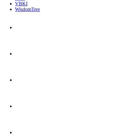
VBKI
WisdomTree