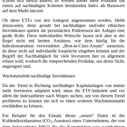
scheint sich dieszu ändern, so werden immer mehr Produkte mit
einem auf nachhaltigen Kriterien beruhenden Index als Basiswert
auf dem Markt lanciert.
Ob diese ETFs von den Anlegern angenommen werden, bleibt
abzuwarten, denn gerade bei nachhaltigen und/oder ethischen
Investitionen spielen die persönlichen Präferenzen der Anleger eine
große Rolle. Diese individuellen Wünsche lassen sich aber in der
Regel nicht mit breiten Ansätzen, wie dem häufig für die
Indexkonstrukton verwendeten „Best-in-Class-Ansatz“ umsetzen,
da diese nicht auf individuelle Ansprüche eingehen können und der
Begriff der Nachhaltigkeit für viele Investoren hier zu allgemein
erfasst wird, wodurch die entsprechenden Produkte, aus deren Sicht,
ungeeignet sind.
Wachstumsfeld nachhaltige Investitionen
Da der Trend in Richtung nachhaltiger Kapitalanlagen von immer
mehr Investoren adaptiert wird, muss die ETF-Industrie und vor
allem die Indexanbieter nach Wegen suchen, um von diesem Trend
profitieren zu können um sich so einen weiteren Wachstumsmarkt
erschließen zu können.
Ein Beispiel für den Einsatz dieser „neuen“ Daten ist der
Kohlendioxidausstoss (CO
-Ausstoss) eines Unternehmens, der von
2
dem Indexanbieter MSCI für die Konstruktion von nachhaltigen