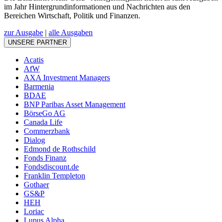
im Jahr Hintergrundinformationen und Nachrichten aus den
Bereichen Wirtschaft, Politik und Finanzen.
zur Ausgabe
|
alle Ausgaben
UNSERE PARTNER
Acatis
AfW
AXA Investment Managers
Barmenia
BDAE
BNP Paribas Asset Management
BörseGo AG
Canada Life
Commerzbank
Dialog
Edmond de Rothschild
Fonds Finanz
Fondsdiscount.de
Franklin Templeton
Gothaer
GS&P
HEH
Loriac
Lupus Alpha