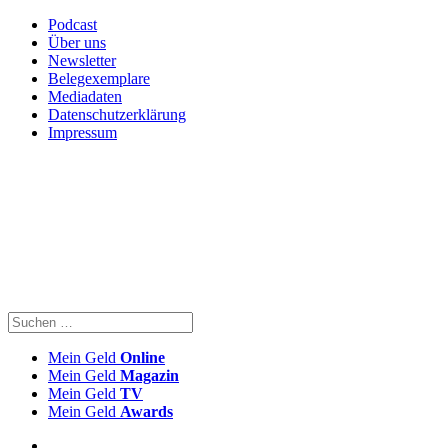
Podcast
Über uns
Newsletter
Belegexemplare
Mediadaten
Datenschutzerklärung
Impressum
Mein Geld
Online
Mein Geld
Magazin
Mein Geld
TV
Mein Geld
Awards