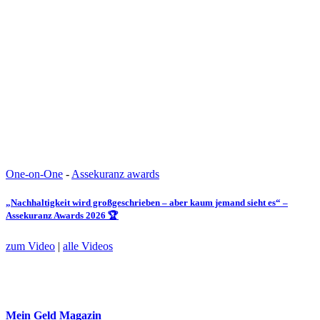
One-on-One
-
Assekuranz awards
„Nachhaltigkeit wird großgeschrieben – aber kaum jemand sieht es“ –
Assekuranz Awards 2026 🏆
zum Video
|
alle Videos
Mein Geld
Magazin