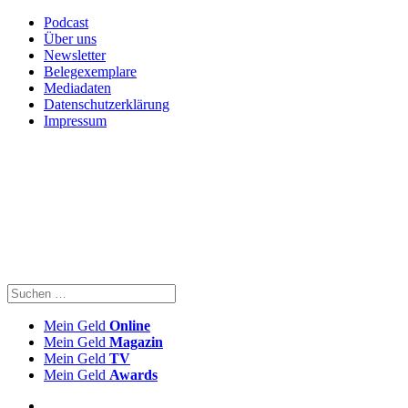
Podcast
Über uns
Newsletter
Belegexemplare
Mediadaten
Datenschutzerklärung
Impressum
Mein Geld
Online
Mein Geld
Magazin
Mein Geld
TV
Mein Geld
Awards