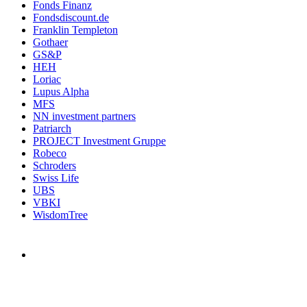
Fonds Finanz
Fondsdiscount.de
Franklin Templeton
Gothaer
GS&P
HEH
Loriac
Lupus Alpha
MFS
NN investment partners
Patriarch
PROJECT Investment Gruppe
Robeco
Schroders
Swiss Life
UBS
VBKI
WisdomTree