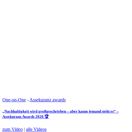
One-on-One
-
Assekuranz awards
„Nachhaltigkeit wird großgeschrieben – aber kaum jemand sieht es“ –
Assekuranz Awards 2026 🏆
zum Video
|
alle Videos