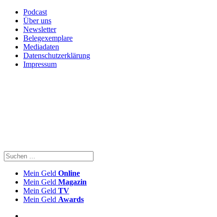
Podcast
Über uns
Newsletter
Belegexemplare
Mediadaten
Datenschutzerklärung
Impressum
Mein Geld
Online
Mein Geld
Magazin
Mein Geld
TV
Mein Geld
Awards