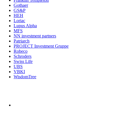
Franklin Templeton
Gothaer
GS&P
HEH
Loriac
Lupus Alpha
MFS
NN investment partners
Patriarch
PROJECT Investment Gruppe
Robeco
Schroders
Swiss Life
UBS
VBKI
WisdomTree