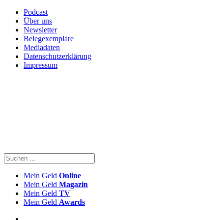
Podcast
Über uns
Newsletter
Belegexemplare
Mediadaten
Datenschutzerklärung
Impressum
Mein Geld
Online
Mein Geld
Magazin
Mein Geld
TV
Mein Geld
Awards