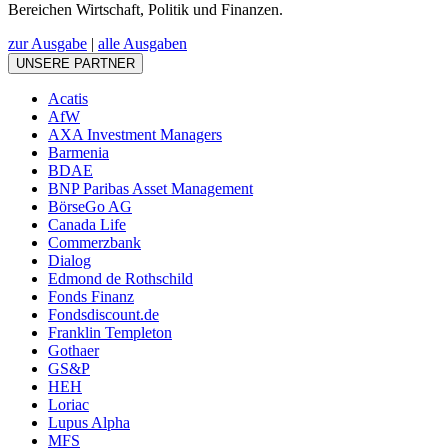
Bereichen Wirtschaft, Politik und Finanzen.
zur Ausgabe
|
alle Ausgaben
UNSERE PARTNER
Acatis
AfW
AXA Investment Managers
Barmenia
BDAE
BNP Paribas Asset Management
BörseGo AG
Canada Life
Commerzbank
Dialog
Edmond de Rothschild
Fonds Finanz
Fondsdiscount.de
Franklin Templeton
Gothaer
GS&P
HEH
Loriac
Lupus Alpha
MFS