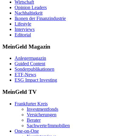
Wirtschaft
Opinion Leaders
Nachhaltigkeit
Ikonen der Finanzindustrie
Lifestyle
Interviews
Editorial
MeinGeld
Magazin
Anlegermagazin
Guided Content
Sonderpublikationen
ETF-News
ESG Impact Investing
MeinGeld
TV
Frankfurter Kreis
Investmentfonds
Versicherungen
Berater
Sachwerte/Immobilien
One-on-One