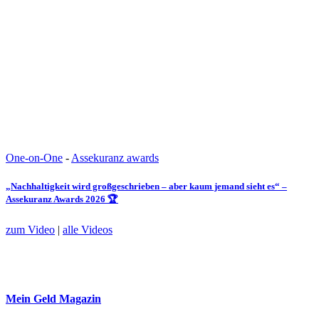
One-on-One
-
Assekuranz awards
„Nachhaltigkeit wird großgeschrieben – aber kaum jemand sieht es“ –
Assekuranz Awards 2026 🏆
zum Video
|
alle Videos
Mein Geld
Magazin