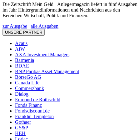
Die Zeitschrift Mein Geld - Anlegermagazin liefert in fünf Ausgaben
im Jahr Hintergrundinformationen und Nachrichten aus den
Bereichen Wirtschaft, Politik und Finanzen.
zur Ausgabe
|
alle Ausgaben
UNSERE PARTNER
Acatis
AfW
AXA Investment Managers
Barmenia
BDAE
BNP Paribas Asset Management
BörseGo AG
Canada Life
Commerzbank
Dialog
Edmond de Rothschild
Fonds Finanz
Fondsdiscount.de
Franklin Templeton
Gothaer
GS&P
HEH
Loriac