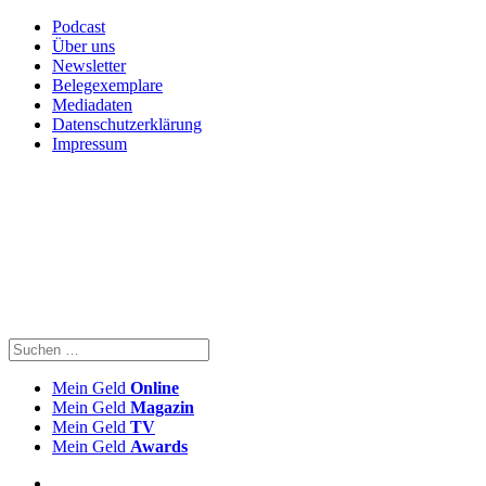
Podcast
Über uns
Newsletter
Belegexemplare
Mediadaten
Datenschutzerklärung
Impressum
Mein Geld
Online
Mein Geld
Magazin
Mein Geld
TV
Mein Geld
Awards