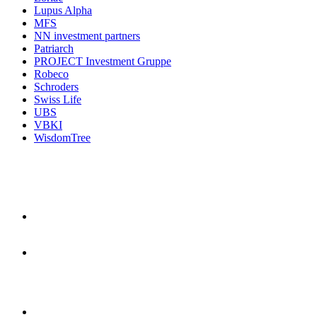
Lupus Alpha
MFS
NN investment partners
Patriarch
PROJECT Investment Gruppe
Robeco
Schroders
Swiss Life
UBS
VBKI
WisdomTree