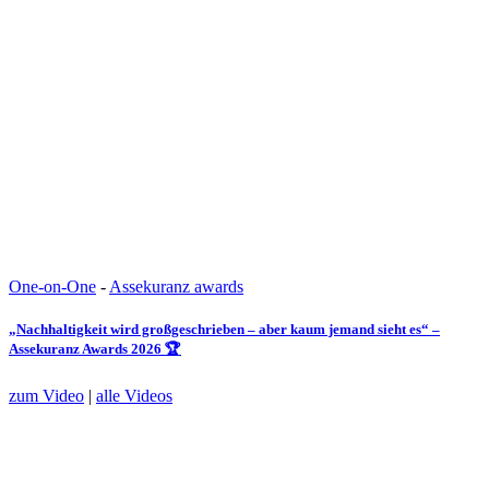
One-on-One
-
Assekuranz awards
„Nachhaltigkeit wird großgeschrieben – aber kaum jemand sieht es“ –
Assekuranz Awards 2026 🏆
zum Video
|
alle Videos