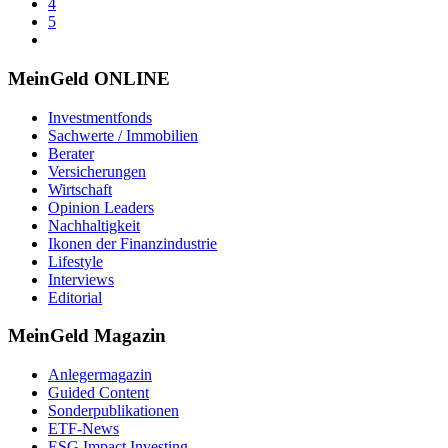
4
5
MeinGeld
ONLINE
Investmentfonds
Sachwerte / Immobilien
Berater
Versicherungen
Wirtschaft
Opinion Leaders
Nachhaltigkeit
Ikonen der Finanzindustrie
Lifestyle
Interviews
Editorial
MeinGeld
Magazin
Anlegermagazin
Guided Content
Sonderpublikationen
ETF-News
ESG Impact Investing