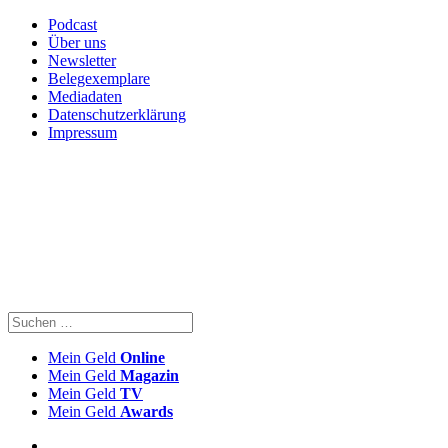
Podcast
Über uns
Newsletter
Belegexemplare
Mediadaten
Datenschutzerklärung
Impressum
Mein Geld
Online
Mein Geld
Magazin
Mein Geld
TV
Mein Geld
Awards