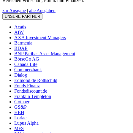
Bereichen Wirtschaft, Politik und Finanzen.
zur Ausgabe
|
alle Ausgaben
UNSERE PARTNER
Acatis
AfW
AXA Investment Managers
Barmenia
BDAE
BNP Paribas Asset Management
BörseGo AG
Canada Life
Commerzbank
Dialog
Edmond de Rothschild
Fonds Finanz
Fondsdiscount.de
Franklin Templeton
Gothaer
GS&P
HEH
Loriac
Lupus Alpha
MFS