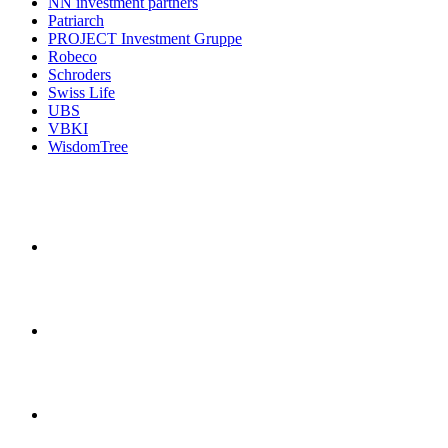
NN investment partners
Patriarch
PROJECT Investment Gruppe
Robeco
Schroders
Swiss Life
UBS
VBKI
WisdomTree