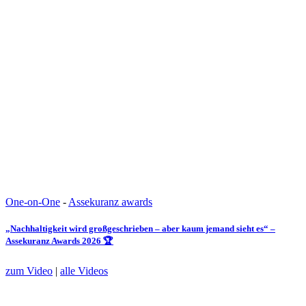
One-on-One
-
Assekuranz awards
„Nachhaltigkeit wird großgeschrieben – aber kaum jemand sieht es“ –
Assekuranz Awards 2026 🏆
zum Video
|
alle Videos