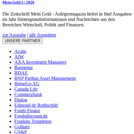
Mein-Geld 2 | 2026
Die Zeitschrift Mein Geld - Anlegermagazin liefert in fünf Ausgaben
im Jahr Hintergrundinformationen und Nachrichten aus den
Bereichen Wirtschaft, Politik und Finanzen.
zur Ausgabe
|
alle Ausgaben
UNSERE PARTNER
Acatis
AfW
AXA Investment Managers
Barmenia
BDAE
BNP Paribas Asset Management
BörseGo AG
Canada Life
Commerzbank
Dialog
Edmond de Rothschild
Fonds Finanz
Fondsdiscount.de
Franklin Templeton
Gothaer
GS&P