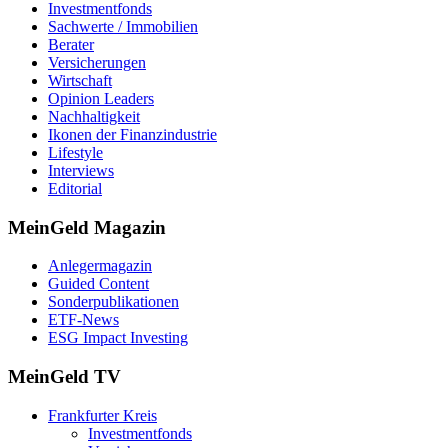
Investmentfonds
Sachwerte / Immobilien
Berater
Versicherungen
Wirtschaft
Opinion Leaders
Nachhaltigkeit
Ikonen der Finanzindustrie
Lifestyle
Interviews
Editorial
MeinGeld
Magazin
Anlegermagazin
Guided Content
Sonderpublikationen
ETF-News
ESG Impact Investing
MeinGeld
TV
Frankfurter Kreis
Investmentfonds