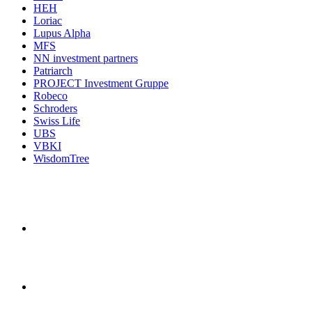
HEH
Loriac
Lupus Alpha
MFS
NN investment partners
Patriarch
PROJECT Investment Gruppe
Robeco
Schroders
Swiss Life
UBS
VBKI
WisdomTree