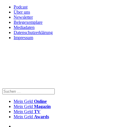
Podcast
Über uns
Newsletter
Belegexemplare
Mediadaten
Datenschutzerklärung
Impressum
Mein Geld
Online
Mein Geld
Magazin
Mein Geld
TV
Mein Geld
Awards