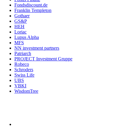
Fondsdiscount.de
Franklin Templeton
Gothaer
GS&P
HEH
Loriac
Lupus Alpha
MFS
NN investment partners
Patriarch
PROJECT Investment Gruppe
Robeco
Schroders
Swiss Life
UBS
VBKI
WisdomTree