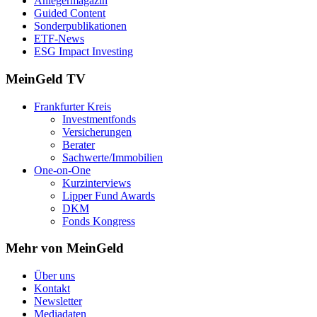
Anlegermagazin
Guided Content
Sonderpublikationen
ETF-News
ESG Impact Investing
MeinGeld
TV
Frankfurter Kreis
Investmentfonds
Versicherungen
Berater
Sachwerte/Immobilien
One-on-One
Kurzinterviews
Lipper Fund Awards
DKM
Fonds Kongress
Mehr von MeinGeld
Über uns
Kontakt
Newsletter
Mediadaten