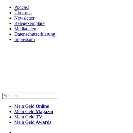
Podcast
Über uns
Newsletter
Belegexemplare
Mediadaten
Datenschutzerklärung
Impressum
Mein Geld
Online
Mein Geld
Magazin
Mein Geld
TV
Mein Geld
Awards