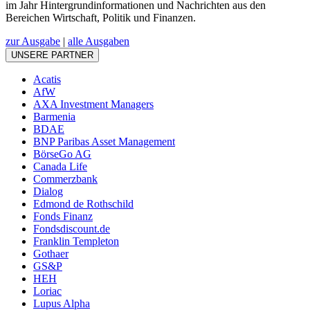
im Jahr Hintergrundinformationen und Nachrichten aus den
Bereichen Wirtschaft, Politik und Finanzen.
zur Ausgabe
|
alle Ausgaben
UNSERE PARTNER
Acatis
AfW
AXA Investment Managers
Barmenia
BDAE
BNP Paribas Asset Management
BörseGo AG
Canada Life
Commerzbank
Dialog
Edmond de Rothschild
Fonds Finanz
Fondsdiscount.de
Franklin Templeton
Gothaer
GS&P
HEH
Loriac
Lupus Alpha