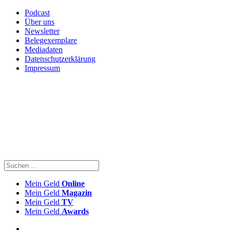
Podcast
Über uns
Newsletter
Belegexemplare
Mediadaten
Datenschutzerklärung
Impressum
Mein Geld
Online
Mein Geld
Magazin
Mein Geld
TV
Mein Geld
Awards