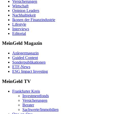
Versicherungen
Wirtschaft
Opinion Leaders
Nachhaltigkeit
Ikonen der Finanzindustrie
Lifestyle
Interviews
Editorial
MeinGeld
Magazin
Anlegermagazin
Guided Content
Sonderpublikationen
ETF-News
ESG Impact Investing
MeinGeld
TV
Frankfurter Kreis
Investmentfonds
Versicherungen
Berater
Sachwerte/Immobilien