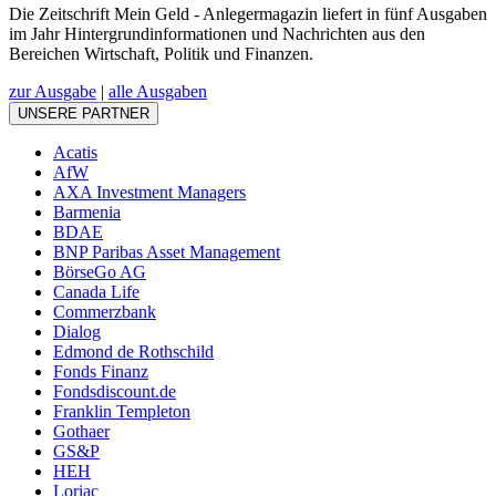
Die Zeitschrift Mein Geld - Anlegermagazin liefert in fünf Ausgaben
im Jahr Hintergrundinformationen und Nachrichten aus den
Bereichen Wirtschaft, Politik und Finanzen.
zur Ausgabe
|
alle Ausgaben
UNSERE PARTNER
Acatis
AfW
AXA Investment Managers
Barmenia
BDAE
BNP Paribas Asset Management
BörseGo AG
Canada Life
Commerzbank
Dialog
Edmond de Rothschild
Fonds Finanz
Fondsdiscount.de
Franklin Templeton
Gothaer
GS&P
HEH
Loriac