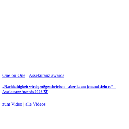
One-on-One
-
Assekuranz awards
„Nachhaltigkeit wird großgeschrieben – aber kaum jemand sieht es“ –
Assekuranz Awards 2026 🏆
zum Video
|
alle Videos