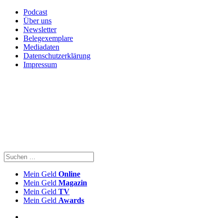
Podcast
Über uns
Newsletter
Belegexemplare
Mediadaten
Datenschutzerklärung
Impressum
Mein Geld
Online
Mein Geld
Magazin
Mein Geld
TV
Mein Geld
Awards