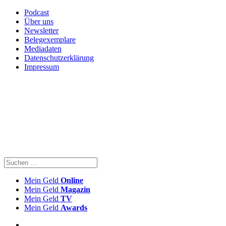
Podcast
Über uns
Newsletter
Belegexemplare
Mediadaten
Datenschutzerklärung
Impressum
Mein Geld
Online
Mein Geld
Magazin
Mein Geld
TV
Mein Geld
Awards