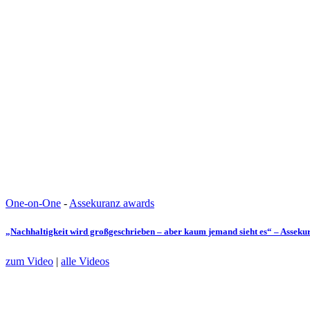
One-on-One
-
Assekuranz awards
„Nachhaltigkeit wird großgeschrieben – aber kaum jemand sieht es“ – Assek
zum Video
|
alle Videos