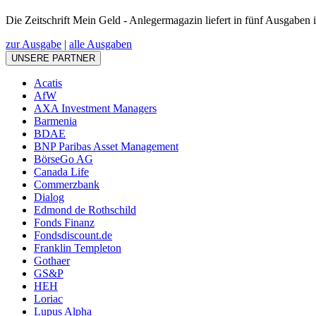
Die Zeitschrift Mein Geld - Anlegermagazin liefert in fünf Ausgaben
zur Ausgabe
|
alle Ausgaben
UNSERE PARTNER
Acatis
AfW
AXA Investment Managers
Barmenia
BDAE
BNP Paribas Asset Management
BörseGo AG
Canada Life
Commerzbank
Dialog
Edmond de Rothschild
Fonds Finanz
Fondsdiscount.de
Franklin Templeton
Gothaer
GS&P
HEH
Loriac
Lupus Alpha