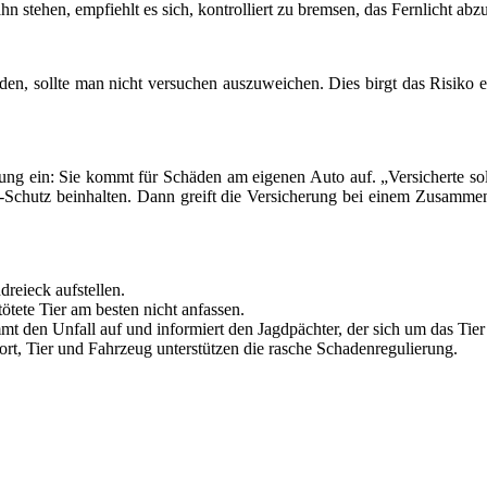
n stehen, empfiehlt es sich, kontrolliert zu bremsen, das Fernlicht ab
iden, sollte man nicht versuchen auszuweichen. Dies birgt das Risik
ung ein: Sie kommt für Schäden am eigenen Auto auf. „Versicherte soll
-Schutz beinhalten. Dann greift die Versicherung bei einem Zusammenst
dreieck aufstellen.
ötete Tier am besten nicht anfassen.
mmt den Unfall auf und informiert den Jagdpächter, der sich um das Tie
rt, Tier und Fahrzeug unterstützen die rasche Schadenregulierung.