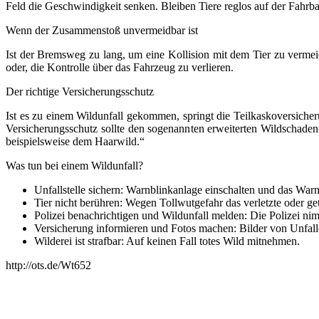
Feld die Geschwindigkeit senken. Bleiben Tiere reglos auf der Fahrbah
Wenn der Zusammenstoß unvermeidbar ist
Ist der Bremsweg zu lang, um eine Kollision mit dem Tier zu verme
oder, die Kontrolle über das Fahrzeug zu verlieren.
Der richtige Versicherungsschutz
Ist es zu einem Wildunfall gekommen, springt die Teilkaskoversicher
Versicherungsschutz sollte den sogenannten erweiterten Wildschaden
beispielsweise dem Haarwild.“
Was tun bei einem Wildunfall?
Unfallstelle sichern: Warnblinkanlage einschalten und das Warn
Tier nicht berühren: Wegen Tollwutgefahr das verletzte oder get
Polizei benachrichtigen und Wildunfall melden: Die Polizei ni
Versicherung informieren und Fotos machen: Bilder von Unfallo
Wilderei ist strafbar: Auf keinen Fall totes Wild mitnehmen.
http://ots.de/Wt652