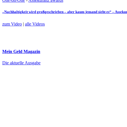
One-on-One
-
Assekuranz awards
„Nachhaltigkeit wird großgeschrieben – aber kaum jemand sieht es“ – Assek
zum Video
|
alle Videos
Mein Geld
Magazin
Die aktuelle Ausgabe