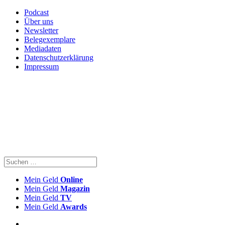
Podcast
Über uns
Newsletter
Belegexemplare
Mediadaten
Datenschutzerklärung
Impressum
Mein Geld
Online
Mein Geld
Magazin
Mein Geld
TV
Mein Geld
Awards