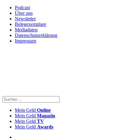
Podcast
Über uns
Newsletter
Belegexemplare
Mediadaten
Datenschutzerklärung
Impressum
Mein Geld
Online
Mein Geld
Magazin
Mein Geld
TV
Mein Geld
Awards