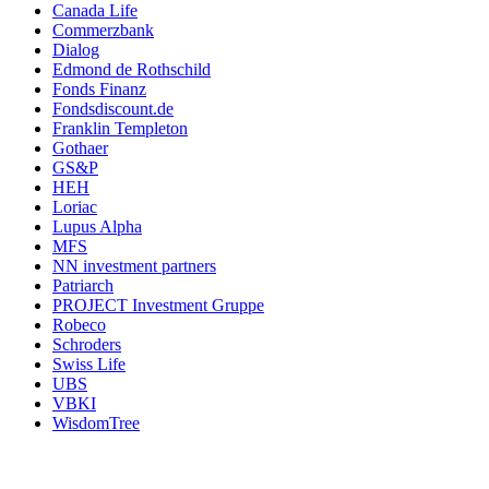
Canada Life
Commerzbank
Dialog
Edmond de Rothschild
Fonds Finanz
Fondsdiscount.de
Franklin Templeton
Gothaer
GS&P
HEH
Loriac
Lupus Alpha
MFS
NN investment partners
Patriarch
PROJECT Investment Gruppe
Robeco
Schroders
Swiss Life
UBS
VBKI
WisdomTree