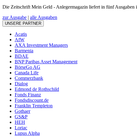
Die Zeitschrift Mein Geld - Anlegermagazin liefert in fünf Ausgaben
zur Ausgabe
|
alle Ausgaben
UNSERE PARTNER
Acatis
AfW
AXA Investment Managers
Barmenia
BDAE
BNP Paribas Asset Management
BörseGo AG
Canada Life
Commerzbank
Dialog
Edmond de Rothschild
Fonds Finanz
Fondsdiscount.de
Franklin Templeton
Gothaer
GS&P
HEH
Loriac
Lupus Alpha