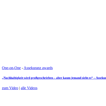
One-on-One
-
Assekuranz awards
„Nachhaltigkeit wird großgeschrieben – aber kaum jemand sieht es“ – Assek
zum Video
|
alle Videos