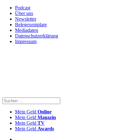
Podcast
Über uns
Newsletter
Belegexemplare
Mediadaten
Datenschutzerklärung
Impressum
Mein Geld
Online
Mein Geld
Magazin
Mein Geld
TV
Mein Geld
Awards