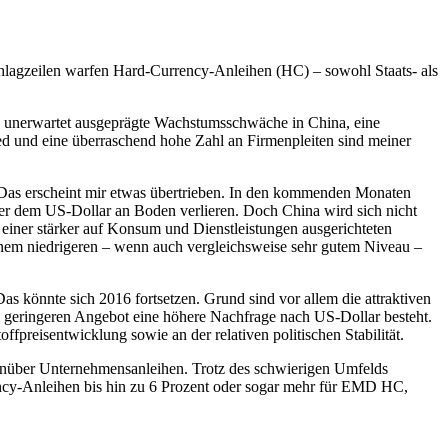
hlagzeilen warfen Hard-Currency-Anleihen (HC) – sowohl Staats- als
e unerwartet ausgeprägte Wachstumsschwäche in China, eine
 und eine überraschend hohe Zahl an Firmenpleiten sind meiner
. Das erscheint mir etwas übertrieben. In den kommenden Monaten
ber dem US-Dollar an Boden verlieren. Doch China wird sich nicht
 einer stärker auf Konsum und Dienstleistungen ausgerichteten
inem niedrigeren – wenn auch vergleichsweise sehr gutem Niveau –
as könnte sich 2016 fortsetzen. Grund sind vor allem die attraktiven
 geringeren Angebot eine höhere Nachfrage nach US-Dollar besteht.
ffpreisentwicklung sowie an der relativen politischen Stabilität.
nüber Unternehmensanleihen. Trotz des schwierigen Umfelds
ency-Anleihen bis hin zu 6 Prozent oder sogar mehr für EMD HC,