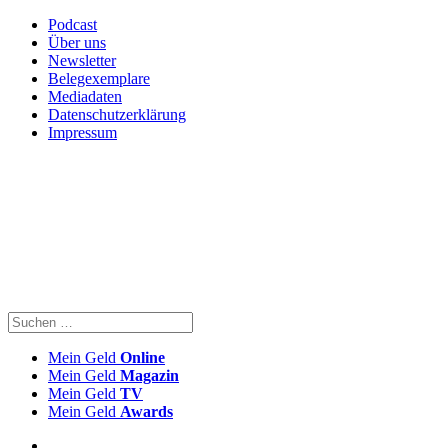
Podcast
Über uns
Newsletter
Belegexemplare
Mediadaten
Datenschutzerklärung
Impressum
Mein Geld
Online
Mein Geld
Magazin
Mein Geld
TV
Mein Geld
Awards