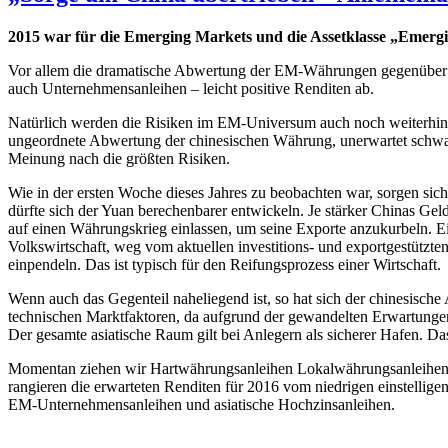
2015 war für die Emerging Markets und die Assetklasse „Emerg
Vor allem die dramatische Abwertung der EM-Währungen gegenüber de
auch Unternehmensanleihen – leicht positive Renditen ab.
Natürlich werden die Risiken im EM-Universum auch noch weiterhin
ungeordnete Abwertung der chinesischen Währung, unerwartet schwac
Meinung nach die größten Risiken.
Wie in der ersten Woche dieses Jahres zu beobachten war, sorgen si
dürfte sich der Yuan berechenbarer entwickeln. Je stärker Chinas Ge
auf einen Währungskrieg einlassen, um seine Exporte anzukurbeln. Ein
Volkswirtschaft, weg vom aktuellen investitions- und exportgestütz
einpendeln. Das ist typisch für den Reifungsprozess einer Wirtschaft.
Wenn auch das Gegenteil naheliegend ist, so hat sich der chinesische 
technischen Marktfaktoren, da aufgrund der gewandelten Erwartunge
Der gesamte asiatische Raum gilt bei Anlegern als sicherer Hafen. Das 
Momentan ziehen wir Hartwährungsanleihen Lokalwährungsanleihen v
rangieren die erwarteten Renditen für 2016 vom niedrigen einstell
EM-Unternehmensanleihen und asiatische Hochzinsanleihen.