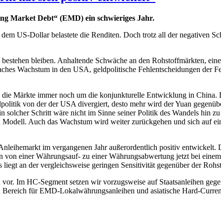
ing Market Debt“ (EMD) ein schwieriges Jahr.
m US-Dollar belastete die Renditen. Doch trotz all der negativen Sc
 bestehen bleiben. Anhaltende Schwäche an den Rohstoffmärkten, ein
hes Wachstum in den USA, geldpolitische Fehlentscheidungen der Fed
ch die Märkte immer noch um die konjunkturelle Entwicklung in China
ldpolitik von der der USA divergiert, desto mehr wird der Yuan gegenü
 solcher Schritt wäre nicht im Sinne seiner Politik des Wandels hin zu
ten Modell. Auch das Wachstum wird weiter zurückgehen und sich auf e
Anleihemarkt im vergangenen Jahr außerordentlich positiv entwickelt. D
n von einer Währungsauf- zu einer Währungsabwertung jetzt bei einem
liegt an der vergleichsweise geringen Sensitivität gegenüber der Rohsto
or. Im HC-Segment setzen wir vorzugsweise auf Staatsanleihen gege
igen Bereich für EMD-Lokalwährungsanleihen und asiatische Hard-Curr