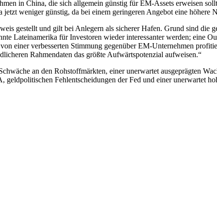
men in China, die sich allgemein günstig für EM-Assets erweisen soll
 jetzt weniger günstig, da bei einem geringeren Angebot eine höhere 
eweis gestellt und gilt bei Anlegern als sicherer Hafen. Grund sind die 
 könnte Lateinamerika für Investoren wieder interessanter werden; eine 
 von einer verbesserten Stimmung gegenüber EM-Unternehmen profitie
dlicheren Rahmendaten das größte Aufwärtspotenzial aufweisen.“
r Schwäche an den Rohstoffmärkten, einer unerwartet ausgeprägten W
eldpolitischen Fehlentscheidungen der Fed und einer unerwartet hoh