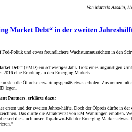
Von Marcelo Assalin, H
g Market Debt“ in der zweiten Jahreshälf
auf Fed-Politik und etwas freundlichere Wachstumsaussichten in den Sc
arket Debt“ (EMD) ein schwieriges Jahr. Trotz eines ungünstigen Um
res 2016 eine Erholung an den Emerging Markets.
n sich die Ölpreise erwartungsgemäß etwas erholen. Zusammen mit der
MD legen.
nt Partners, erklärte dazu:
r ersten und der zweiten Jahres-hälfte. Doch der Ölpreis dürfte in der 
zeichnen. Das dürfte die Attraktivität von EM-Währungen erhöhen. Wen
 verbessert dies auch unser Top-down-Bild der Emerging Markets etwa
ieren.“