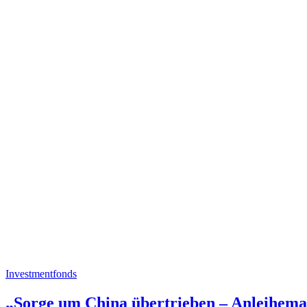
Investmentfonds
„Sorge um China übertrieben – Anleihemark