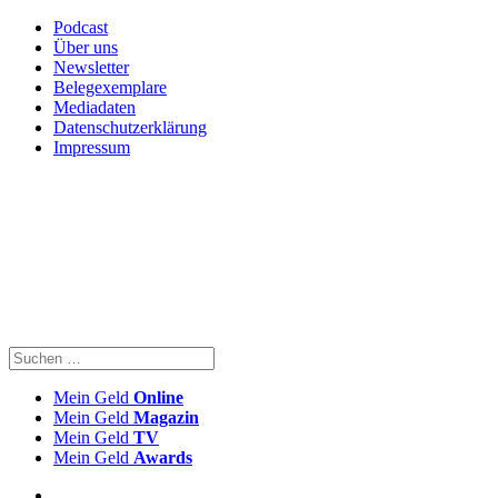
Podcast
Über uns
Newsletter
Belegexemplare
Mediadaten
Datenschutzerklärung
Impressum
Mein Geld
Online
Mein Geld
Magazin
Mein Geld
TV
Mein Geld
Awards