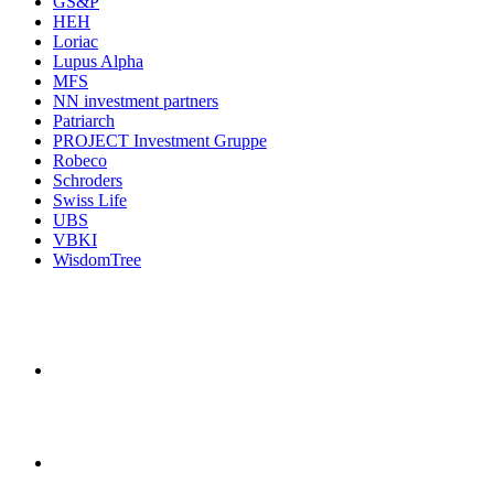
GS&P
HEH
Loriac
Lupus Alpha
MFS
NN investment partners
Patriarch
PROJECT Investment Gruppe
Robeco
Schroders
Swiss Life
UBS
VBKI
WisdomTree