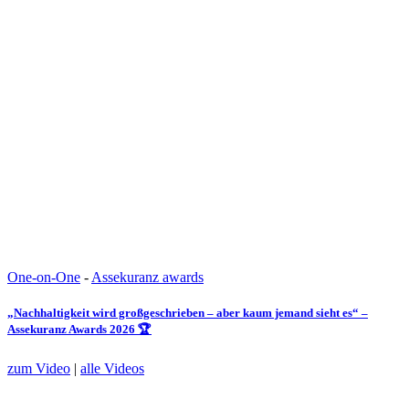
One-on-One
-
Assekuranz awards
„Nachhaltigkeit wird großgeschrieben – aber kaum jemand sieht es“ –
Assekuranz Awards 2026 🏆
zum Video
|
alle Videos