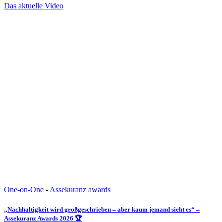
Das aktuelle Video
One-on-One
-
Assekuranz awards
„Nachhaltigkeit wird großgeschrieben – aber kaum jemand sieht es“ –
Assekuranz Awards 2026 🏆