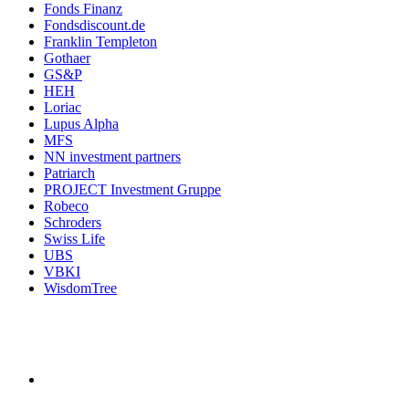
Fonds Finanz
Fondsdiscount.de
Franklin Templeton
Gothaer
GS&P
HEH
Loriac
Lupus Alpha
MFS
NN investment partners
Patriarch
PROJECT Investment Gruppe
Robeco
Schroders
Swiss Life
UBS
VBKI
WisdomTree