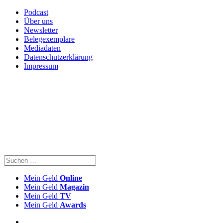
Podcast
Über uns
Newsletter
Belegexemplare
Mediadaten
Datenschutzerklärung
Impressum
Mein Geld
Online
Mein Geld
Magazin
Mein Geld
TV
Mein Geld
Awards