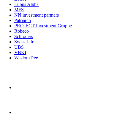
Lupus Alpha
MFS
NN investment partners
Patriarch
PROJECT Investment Gruppe
Robeco
Schroders
Swiss Life
UBS
VBKI
WisdomTree