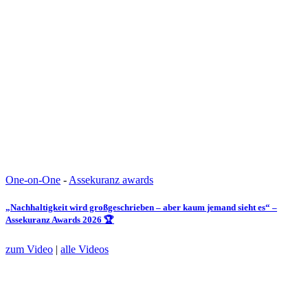
One-on-One
-
Assekuranz awards
„Nachhaltigkeit wird großgeschrieben – aber kaum jemand sieht es“ –
Assekuranz Awards 2026 🏆
zum Video
|
alle Videos