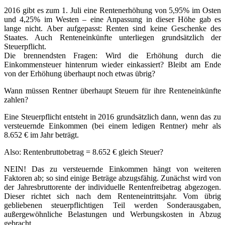
2016 gibt es zum 1. Juli eine Rentenerhöhung von 5,95% im Osten
und 4,25% im Westen – eine Anpassung in dieser Höhe gab es
lange nicht. Aber aufgepasst: Renten sind keine Geschenke des
Staates. Auch Renteneinkünfte unterliegen grundsätzlich der
Steuerpflicht.
Die brennendsten Fragen: Wird die Erhöhung durch die
Einkommensteuer hintenrum wieder einkassiert? Bleibt am Ende
von der Erhöhung überhaupt noch etwas übrig?
Wann müssen Rentner überhaupt Steuern für ihre Renteneinkünfte
zahlen?
Eine Steuerpflicht entsteht in 2016 grundsätzlich dann, wenn das zu
versteuernde Einkommen (bei einem ledigen Rentner) mehr als
8.652 € im Jahr beträgt.
Also: Rentenbruttobetrag = 8.652 € gleich Steuer?
NEIN! Das zu versteuernde Einkommen hängt von weiteren
Faktoren ab; so sind einige Beträge abzugsfähig. Zunächst wird von
der Jahresbruttorente der individuelle Rentenfreibetrag abgezogen.
Dieser richtet sich nach dem Renteneintrittsjahr. Vom übrig
gebliebenen steuerpflichtigen Teil werden Sonderausgaben,
außergewöhnliche Belastungen und Werbungskosten in Abzug
gebracht.