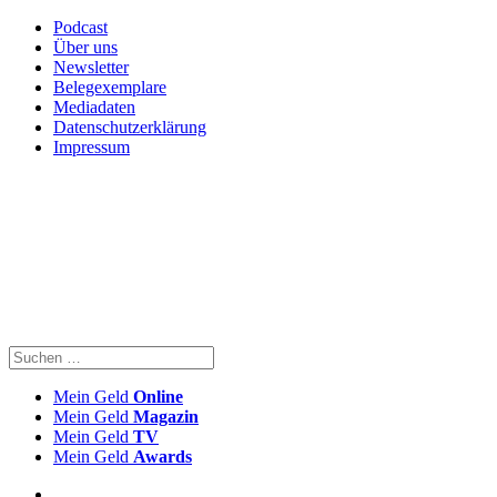
Podcast
Über uns
Newsletter
Belegexemplare
Mediadaten
Datenschutzerklärung
Impressum
Mein Geld
Online
Mein Geld
Magazin
Mein Geld
TV
Mein Geld
Awards