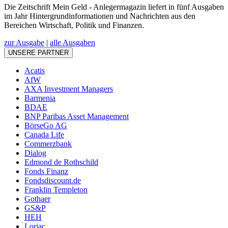
Die Zeitschrift Mein Geld - Anlegermagazin liefert in fünf Ausgaben
im Jahr Hintergrundinformationen und Nachrichten aus den
Bereichen Wirtschaft, Politik und Finanzen.
zur Ausgabe
|
alle Ausgaben
UNSERE PARTNER
Acatis
AfW
AXA Investment Managers
Barmenia
BDAE
BNP Paribas Asset Management
BörseGo AG
Canada Life
Commerzbank
Dialog
Edmond de Rothschild
Fonds Finanz
Fondsdiscount.de
Franklin Templeton
Gothaer
GS&P
HEH
Loriac