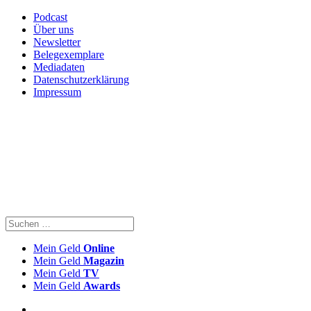
Podcast
Über uns
Newsletter
Belegexemplare
Mediadaten
Datenschutzerklärung
Impressum
Mein Geld
Online
Mein Geld
Magazin
Mein Geld
TV
Mein Geld
Awards