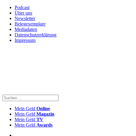
Podcast
Über uns
Newsletter
Belegexemplare
Mediadaten
Datenschutzerklärung
Impressum
Mein Geld
Online
Mein Geld
Magazin
Mein Geld
TV
Mein Geld
Awards