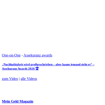
One-on-One
-
Assekuranz awards
„Nachhaltigkeit wird großgeschrieben – aber kaum jemand sieht es“ –
Assekuranz Awards 2026 🏆
zum Video
|
alle Videos
Mein Geld
Magazin