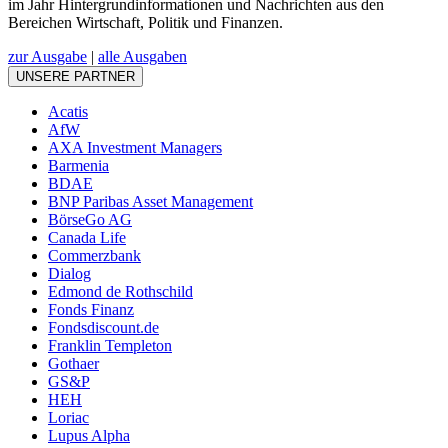
im Jahr Hintergrundinformationen und Nachrichten aus den
Bereichen Wirtschaft, Politik und Finanzen.
zur Ausgabe
|
alle Ausgaben
UNSERE PARTNER
Acatis
AfW
AXA Investment Managers
Barmenia
BDAE
BNP Paribas Asset Management
BörseGo AG
Canada Life
Commerzbank
Dialog
Edmond de Rothschild
Fonds Finanz
Fondsdiscount.de
Franklin Templeton
Gothaer
GS&P
HEH
Loriac
Lupus Alpha