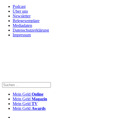
Podcast
Über uns
Newsletter
Belegexemplare
Mediadaten
Datenschutzerklärung
Impressum
Mein Geld
Online
Mein Geld
Magazin
Mein Geld
TV
Mein Geld
Awards