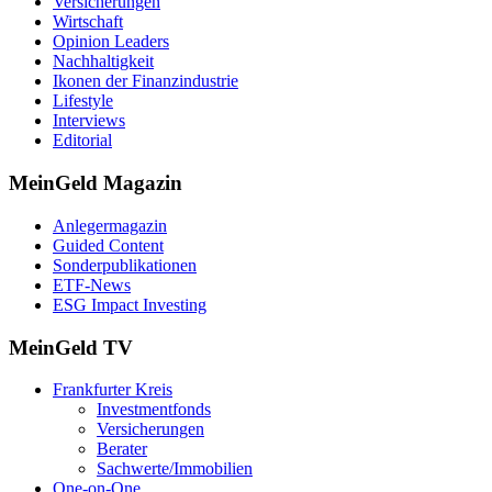
Versicherungen
Wirtschaft
Opinion Leaders
Nachhaltigkeit
Ikonen der Finanzindustrie
Lifestyle
Interviews
Editorial
MeinGeld
Magazin
Anlegermagazin
Guided Content
Sonderpublikationen
ETF-News
ESG Impact Investing
MeinGeld
TV
Frankfurter Kreis
Investmentfonds
Versicherungen
Berater
Sachwerte/Immobilien
One-on-One