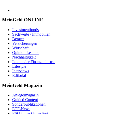
MeinGeld
ONLINE
Investmentfonds
Sachwerte / Immobilien
Berater
Versicherungen
Wirtschaft
Opinion Leaders
Nachhaltigkeit
Ikonen der Finanzindustrie
Lifestyle
Interviews
Editorial
MeinGeld
Magazin
Anlegermagazin
Guided Content
Sonderpublikationen
ETF-News
ESG Impact Investing