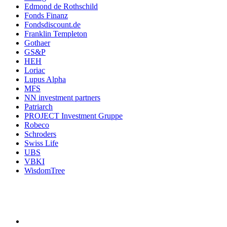
Edmond de Rothschild
Fonds Finanz
Fondsdiscount.de
Franklin Templeton
Gothaer
GS&P
HEH
Loriac
Lupus Alpha
MFS
NN investment partners
Patriarch
PROJECT Investment Gruppe
Robeco
Schroders
Swiss Life
UBS
VBKI
WisdomTree