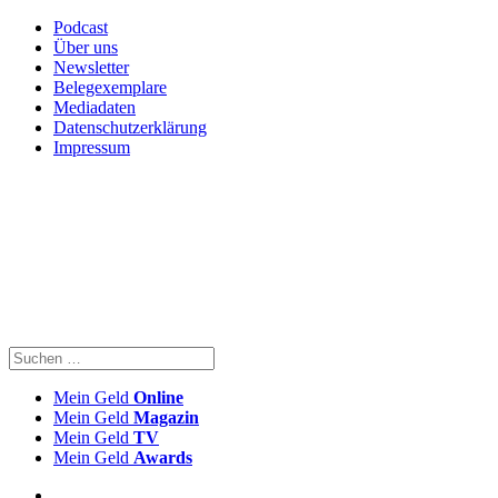
Podcast
Über uns
Newsletter
Belegexemplare
Mediadaten
Datenschutzerklärung
Impressum
Mein Geld
Online
Mein Geld
Magazin
Mein Geld
TV
Mein Geld
Awards