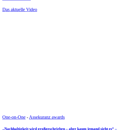
Das aktuelle Video
One-on-One
-
Assekuranz awards
„Nachhaltigkeit wird großgeschrieben – aber kaum jemand sieht es“ –