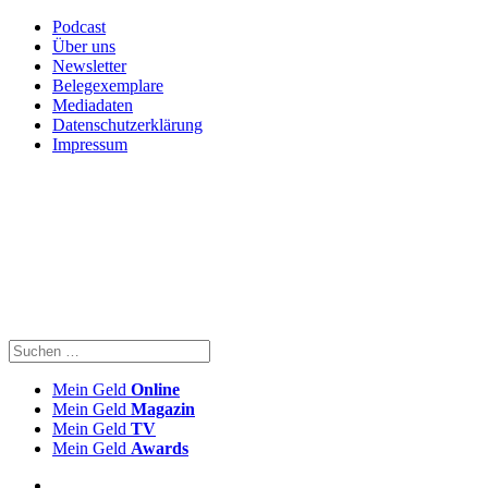
Podcast
Über uns
Newsletter
Belegexemplare
Mediadaten
Datenschutzerklärung
Impressum
Mein Geld
Online
Mein Geld
Magazin
Mein Geld
TV
Mein Geld
Awards