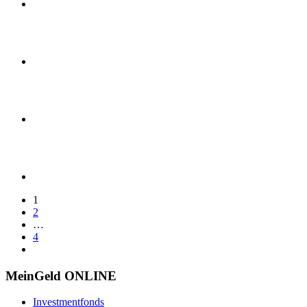
1
2
…
4
MeinGeld
ONLINE
Investmentfonds