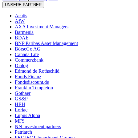
UNSERE PARTNER
Acatis
AfW
AXA Investment Managers
Barmenia
BDAE
BNP Paribas Asset Management
BörseGo AG
Canada Life
Commerzbank
Dialog
Edmond de Rothschild
Fonds Finanz
Fondsdiscount.de
Franklin Templeton
Gothaer
GS&P
HEH
Loriac
Lupus Alpha
MFS
NN investment partners
Patriarch
PROJECT Investment Gruppe