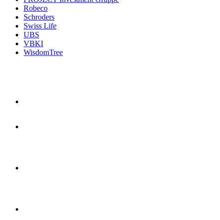
Robeco
Schroders
Swiss Life
UBS
VBKI
WisdomTree