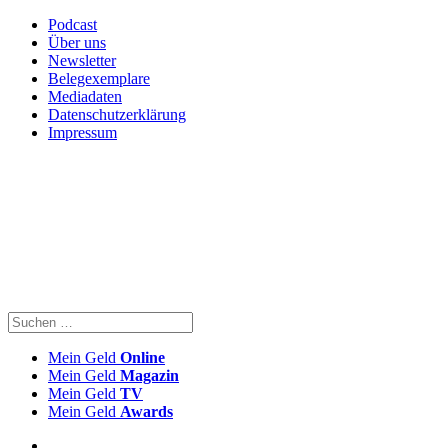
Podcast
Über uns
Newsletter
Belegexemplare
Mediadaten
Datenschutzerklärung
Impressum
Mein Geld
Online
Mein Geld
Magazin
Mein Geld
TV
Mein Geld
Awards