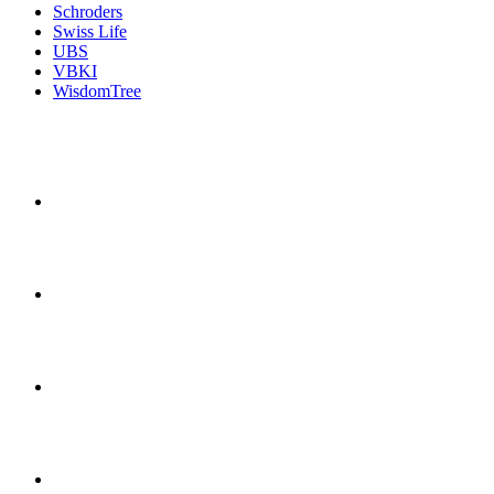
Schroders
Swiss Life
UBS
VBKI
WisdomTree