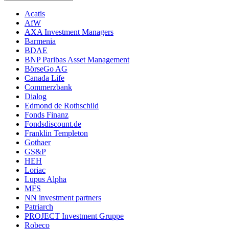
Acatis
AfW
AXA Investment Managers
Barmenia
BDAE
BNP Paribas Asset Management
BörseGo AG
Canada Life
Commerzbank
Dialog
Edmond de Rothschild
Fonds Finanz
Fondsdiscount.de
Franklin Templeton
Gothaer
GS&P
HEH
Loriac
Lupus Alpha
MFS
NN investment partners
Patriarch
PROJECT Investment Gruppe
Robeco