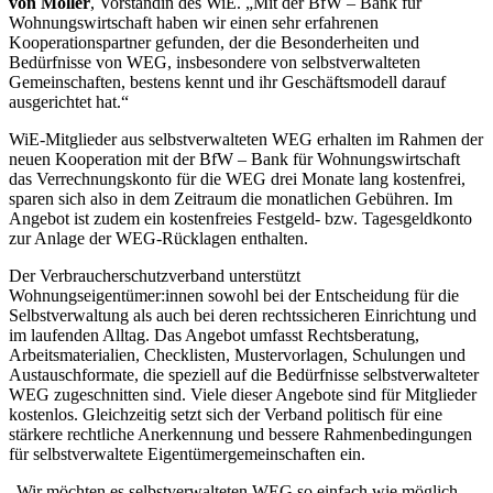
von Möller
, Vorständin des WiE. „Mit der BfW – Bank für
Wohnungswirtschaft haben wir einen sehr erfahrenen
Kooperationspartner gefunden, der die Besonderheiten und
Bedürfnisse von WEG, insbesondere von selbstverwalteten
Gemeinschaften, bestens kennt und ihr Geschäftsmodell darauf
ausgerichtet hat.“
WiE-Mitglieder aus selbstverwalteten WEG erhalten im Rahmen der
neuen Kooperation mit der BfW – Bank für Wohnungswirtschaft
das Verrechnungskonto für die WEG drei Monate lang kostenfrei,
sparen sich also in dem Zeitraum die monatlichen Gebühren. Im
Angebot ist zudem ein kostenfreies Festgeld- bzw. Tagesgeldkonto
zur Anlage der WEG-Rücklagen enthalten.
Der Verbraucherschutzverband unterstützt
Wohnungseigentümer:innen sowohl bei der Entscheidung für die
Selbstverwaltung als auch bei deren rechtssicheren Einrichtung und
im laufenden Alltag. Das Angebot umfasst Rechtsberatung,
Arbeitsmaterialien, Checklisten, Mustervorlagen, Schulungen und
Austauschformate, die speziell auf die Bedürfnisse selbstverwalteter
WEG zugeschnitten sind. Viele dieser Angebote sind für Mitglieder
kostenlos. Gleichzeitig setzt sich der Verband politisch für eine
stärkere rechtliche Anerkennung und bessere Rahmenbedingungen
für selbstverwaltete Eigentümergemeinschaften ein.
„Wir möchten es selbstverwalteten WEG so einfach wie möglich