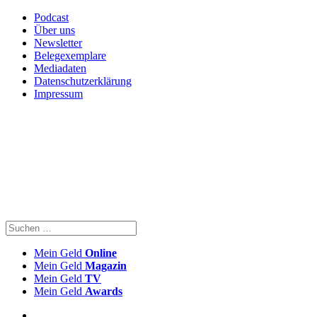
Podcast
Über uns
Newsletter
Belegexemplare
Mediadaten
Datenschutzerklärung
Impressum
Mein Geld
Online
Mein Geld
Magazin
Mein Geld
TV
Mein Geld
Awards