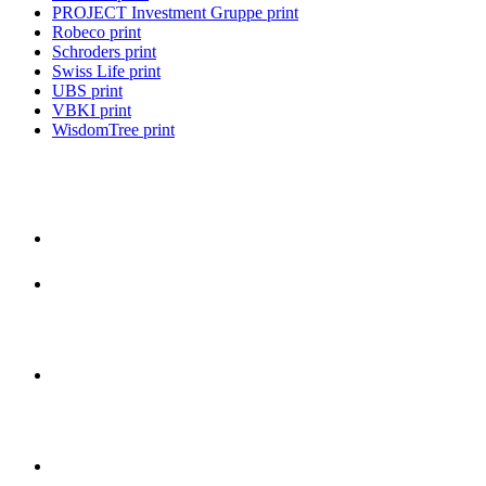
PROJECT Investment Gruppe print
Robeco print
Schroders print
Swiss Life print
UBS print
VBKI print
WisdomTree print