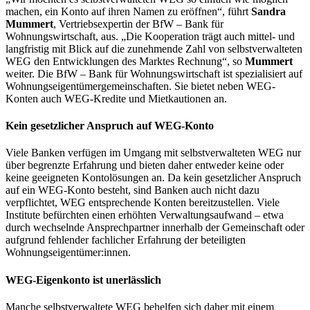
machen, ein Konto auf ihren Namen zu eröffnen“, führt
Sandra
Mummert
, Vertriebsexpertin der BfW – Bank für
Wohnungswirtschaft, aus. „Die Kooperation trägt auch mittel- und
langfristig mit Blick auf die zunehmende Zahl von selbstverwalteten
WEG den Entwicklungen des Marktes Rechnung“, so
Mummert
weiter. Die BfW – Bank für Wohnungswirtschaft ist spezialisiert auf
Wohnungseigentümergemeinschaften. Sie bietet neben WEG-
Konten auch WEG-Kredite und Mietkautionen an.
Kein gesetzlicher Anspruch auf WEG-Konto
Viele Banken verfügen im Umgang mit selbstverwalteten WEG nur
über begrenzte Erfahrung und bieten daher entweder keine oder
keine geeigneten Kontolösungen an. Da kein gesetzlicher Anspruch
auf ein WEG-Konto besteht, sind Banken auch nicht dazu
verpflichtet, WEG entsprechende Konten bereitzustellen. Viele
Institute befürchten einen erhöhten Verwaltungsaufwand – etwa
durch wechselnde Ansprechpartner innerhalb der Gemeinschaft oder
aufgrund fehlender fachlicher Erfahrung der beteiligten
Wohnungseigentümer:innen.
WEG-Eigenkonto ist unerlässlich
Manche selbstverwaltete WEG behelfen sich daher mit einem