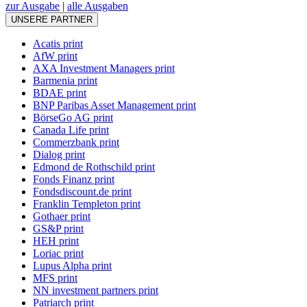
zur Ausgabe
|
alle Ausgaben
UNSERE PARTNER
Acatis print
AfW print
AXA Investment Managers print
Barmenia print
BDAE print
BNP Paribas Asset Management print
BörseGo AG print
Canada Life print
Commerzbank print
Dialog print
Edmond de Rothschild print
Fonds Finanz print
Fondsdiscount.de print
Franklin Templeton print
Gothaer print
GS&P print
HEH print
Loriac print
Lupus Alpha print
MFS print
NN investment partners print
Patriarch print