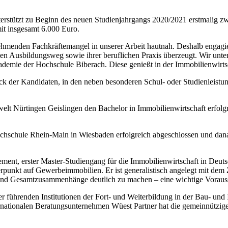
stützt zu Beginn des neuen Studienjahrgangs 2020/2021 erstmalig zw
t insgesamt 6.000 Euro.
enden Fachkräftemangel in unserer Arbeit hautnah. Deshalb engagie
n Ausbildungsweg sowie ihrer beruflichen Praxis überzeugt. Wir unter
mie der Hochschule Biberach. Diese genießt in der Immobilienwirtsc
k der Kandidaten, in den neben besonderen Schul- oder Studienleistun
t Nürtingen Geislingen den Bachelor in Immobilienwirtschaft erfolgre
schule Rhein-Main in Wiesbaden erfolgreich abgeschlossen und danach i
ment, erster Master-Studiengang für die Immobilienwirtschaft in Deuts
nkt auf Gewerbeimmobilien. Er ist generalistisch angelegt mit dem Zi
en und Gesamtzusammenhänge deutlich zu machen – eine wichtige Vora
er führenden Institutionen der Fort- und Weiterbildung in der Bau- un
nationalen Beratungsunternehmen Wüest Partner hat die gemeinnützige 