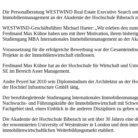
Die Personalberatung WESTWIND Real Estate Executive Search unter
Immobilienmanagement an der Akademie der Hochschule Biberach mi
WESTWIND-Geschäftsführer Michael Harter: „Wir erleben den zunehm
Ferdinand Max Kühne haben uns mit ihrer Motivation, ihrem bisherige
Studiengang MBA Internationales Immobilienmanagement an der Akade
Voraussetzung für die erfolgreiche Bewerbung war der Gesamteindruc
Projekte in der Immobilienwirtschaft einflossen.
Ferdinand Max Kühne hat an der Hochschule für Wirtschaft und Umwel
SE im Bereich Asset Management.
Andre Peyerl hat 2010 sein Diplomstudium der Architektur an der Hoch
der Hochtief Infrastructure GmbH tätig.
Der berufsbegleitende Studiengang Internationales Immobilienmanage
Nachwuchs- und Führungskräfte der Immobilienwirtschaft mit Schwerpu
Fachgebiet sind, einen Einblick in die anderen Disziplinen zu geb
Die Akademie der Hochschule Biberach ist seit über 30 Jahren eine d
der renommierten University of Westminster in London und dem inter
immobilienwirtschaftlichen Weiterbildungsmarkt etabliert.