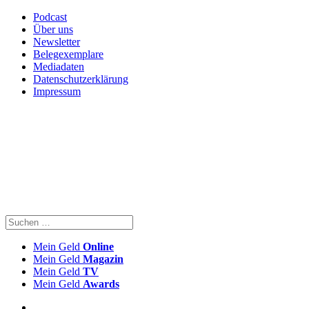
Podcast
Über uns
Newsletter
Belegexemplare
Mediadaten
Datenschutzerklärung
Impressum
Mein Geld
Online
Mein Geld
Magazin
Mein Geld
TV
Mein Geld
Awards