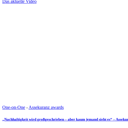
Das aktuelle Video
One-on-One
-
Assekuranz awards
„Nachhaltigkeit wird großgeschrieben – aber kaum jemand sieht es“ – Assek