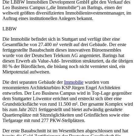
Die LBBW Immobilien Development GmbH gibt den Verkauf des
Leo Business Campus („die Immobilie“) an Barings, einen der
weltweit größten diversifizierten Immobilieninvestmentmanager, im
Auftrag eines institutionellen Anlegers bekannt.
LBBW
Die Immobilie befindet sich in Stuttgart und verfügt über eine
Gesamtfläche von 27.400 m² verteilt auf drei Gebäude. Der erste
fertiggestellte Bauabschnitt dieses innovativen Büroensembles
wurde von der Deutschen Telekom AG angemietet. Barings hat
diesen Erwerb als Value-Add- Investition strukturiert, da die übrigen
80 % der Büroflächen, die bislang noch nicht vermietet sind, ein
Mietpotenzial aufweisen.
Die drei separaten Gebäude der
Immobilie
wurden vom
renommierten Architekturbüro KSP Jürgen Engel Architekten
entworfen. Der Leo Business Campus wird in Top-Lage gegenüber
dem Stuttgarter Löwentor errichtet und erstreckt sich über eine
Grundstücksfläche von rund 11.500 m². Der gesamte Komplex wird
bis zum Jahr 2021 fertiggestellt und bietet aufwändig gestaltete
Quartiersplätze mit Sitzmöglichkeiten und Grünflächen sowie eine
Tiefgarage mit rund 277 PKW-Stellplätzen.
Der erste Bauabschnitt ist im Wesentlichen abgeschlossen und hat