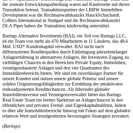
die zentrale Entwicklungsabteilung waren auf Käuferseite mit dieser
Transaktion betraut. Transaktionspartner der LBBW Immobilien
Development war die Rechtsanwaltskanzlei HauckSchuchardt.
Colliers International in Stuttgart und die Rechtsanwaltskanzlei
DLA Piper haben die Transaktion käuferseitig unterstützt.
Barings Alternative Investments (BAI), ein Teil von Barings LLC,
ist ein Team von mehr als 470 Mitarbeitern in 11 Ländern, das 48,6
Mrd. USD* Kundenkapital verwaltet. BAI sucht nach
differenzierten Renditequellen durch Einbringung jahrzehntelanger
Anlageerfahrung in alternativen Anlagen, die Investoren Zugang zu
vielfältigen Chancen in den Bereichen Private Equity, Immobilien,
vermögensbasierte Anlagen und den vier Quadranten des
Immobilienbereichs bieten. Wir sind ein zuverlässiger Partner für
unsere Kunden und nutzen unsere globale Präsenz und unsere
soliden Originierungsfähigkeiten zur Ermittlung der attraktivsten
risikoadjustierten Renditechancen. Als führender globaler
Immobilieninvestor und Vermögensverwalter bietet das Barings
Real Estate Team ein breites Spektrum an Anlagechancen in den
öffentlichen und privaten Fremd- und Eigenkapitalmärkten, indem
es über alle Immobilienbereiche hinweg mit Fokus auf dem globalen
relativen Wert und trendgestützten bevorzugten Strategien investiert.
(
Barings
)