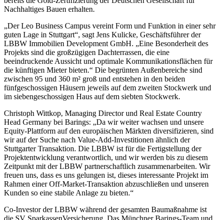
bereits die Gold-Zertifizierung der Deutschen Gesellschaft für
Nachhaltiges Bauen erhalten.
„Der Leo Business Campus vereint Form und Funktion in einer sehr
guten Lage in Stuttgart“, sagt Jens Kulicke, Geschäftsführer der
LBBW Immobilien Development GmbH. „Eine Besonderheit des
Projekts sind die großzügigen Dachterrassen, die eine
beeindruckende Aussicht und optimale Kommunikationsflächen für
die künftigen Mieter bieten.“ Die begrünten Außenbereiche sind
zwischen 95 und 360 m² groß und entstehen in den beiden
fünfgeschossigen Häusern jeweils auf dem zweiten Stockwerk und
im siebengeschossigen Haus auf dem siebten Stockwerk.
Christoph Wittkop, Managing Director und Real Estate Country
Head Germany bei Barings: „Da wir weiter wachsen und unsere
Equity-Plattform auf den europäischen Märkten diversifizieren, sind
wir auf der Suche nach Value-Add-Investitionen ähnlich der
Stuttgarter Transaktion. Die LBBW ist für die Fertigstellung der
Projektentwicklung verantwortlich, und wir werden bis zu diesem
Zeitpunkt mit der LBBW partnerschaftlich zusammenarbeiten. Wir
freuen uns, dass es uns gelungen ist, dieses interessante Projekt im
Rahmen einer Off-Market-Transaktion abzuschließen und unseren
Kunden so eine stabile Anlage zu bieten.“
Co-Investor der LBBW während der gesamten Baumaßnahme ist
die SV SparkassenVersicherung. Das Münchner Barings-Team und