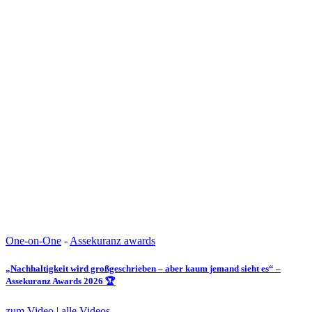
One-on-One
-
Assekuranz awards
„Nachhaltigkeit wird großgeschrieben – aber kaum jemand sieht es“ –
Assekuranz Awards 2026 🏆
zum Video
|
alle Videos