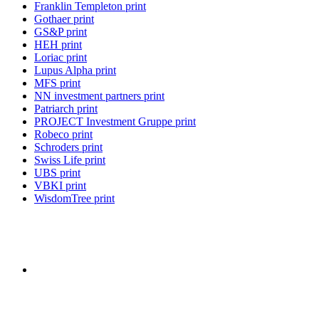
Franklin Templeton print
Gothaer print
GS&P print
HEH print
Loriac print
Lupus Alpha print
MFS print
NN investment partners print
Patriarch print
PROJECT Investment Gruppe print
Robeco print
Schroders print
Swiss Life print
UBS print
VBKI print
WisdomTree print