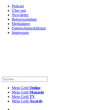
Podcast
Über uns
Newsletter
Belegexemplare
Mediadaten
Datenschutzerklärung
Impressum
Mein Geld
Online
Mein Geld
Magazin
Mein Geld
TV
Mein Geld
Awards