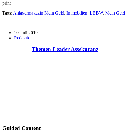
print
Tags:
Anlagermagazin Mein Geld
,
Immobilien
,
LBBW
,
Mein Geld
10. Juli 2019
Redaktion
Themen-Leader Assekuranz
Guided Content