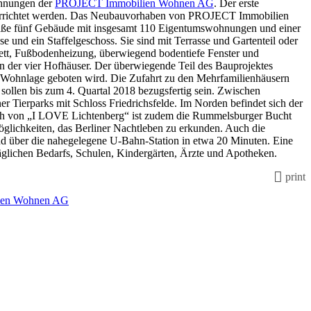
ohnungen der
PROJECT Immobilien Wohnen AG
. Der erste
rd errichtet werden. Das Neubauvorhaben von PROJECT Immobilien
traße fünf Gebäude mit insgesamt 110 Eigentumswohnungen und einer
 und ein Staffelgeschoss. Sie sind mit Terrasse und Gartenteil oder
ett, Fußbodenheizung, überwiegend bodentiefe Fenster und
n der vier Hofhäuser. Der überwiegende Teil des Bauprojektes
 Wohnlage geboten wird. Die Zufahrt zu den Mehrfamilienhäusern
 sollen bis zum 4. Quartal 2018 bezugsfertig sein. Zwischen
 Tierparks mit Schloss Friedrichsfelde. Im Norden befindet sich der
lich von „I LOVE Lichtenberg“ ist zudem die Rummelsburger Bucht
 Möglichkeiten, das Berliner Nachtleben zu erkunden. Auch die
und über die nahegelegene U-Bahn-Station in etwa 20 Minuten. Eine
 täglichen Bedarfs, Schulen, Kindergärten, Ärzte und Apotheken.
print
ien Wohnen AG