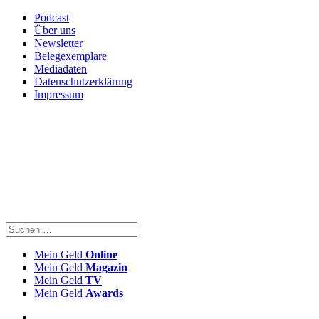
Podcast
Über uns
Newsletter
Belegexemplare
Mediadaten
Datenschutzerklärung
Impressum
Mein Geld
Online
Mein Geld
Magazin
Mein Geld
TV
Mein Geld
Awards