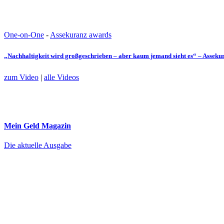
One-on-One
-
Assekuranz awards
„Nachhaltigkeit wird großgeschrieben – aber kaum jemand sieht es“ – Assek
zum Video
|
alle Videos
Mein Geld
Magazin
Die aktuelle Ausgabe