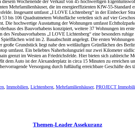
t an diesem Wochenende der Verkauf von 45 hochwertigen Eigentumsw
lanten Mehrfamilienhäuser, die im energieeffizienten KfW-55-Standa
richsfelde. Insgesamt umfasst „I LOVE Lichtenberg“ in der Einbecker S
53 bis 106 Quadratmetern Wohnfläche verteilen sich auf vier Geschosse
lant. Die hochwertige Ausstattung der Wohnungen umfasst Echtholzpark
orderhaus des Bauvorhabens konzipiert, weitere 37 Wohnungen im erste
ern des Neubauvorhabens „I LOVE Lichtenberg“ eine besonders ruhige
it Spielflächen wird im 2. Bauabschnitt angelegt. Die ersten Wohnungen
oße Grundstück liegt nahe den weitläufigen Grünflächen des Berliner
otop umfasst. Ein beliebtes Naherholungsziel nur zwei Kilometer süd
shain grenzt im Westen an Friedrichsfelde. Hier bieten sich zahlreiche
Mit dem Auto ist der Alexanderplatz in circa 15 Minuten zu erreichen 
ne hervorragende Versorgung durch fußläufig erreichbare Geschäfte des
en
,
Immobilien
,
Lichtenberg
,
Mehrfamilienhäuser
,
PROJECT Immobil
Themen-Leader Assekuranz