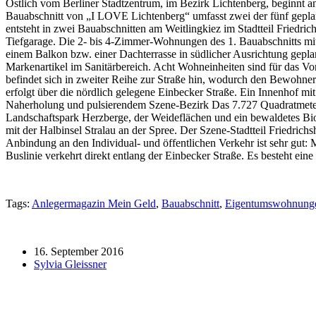
Östlich vom Berliner Stadtzentrum, im Bezirk Lichtenberg, beginn
Bauabschnitt von „I LOVE Lichtenberg“ umfasst zwei der fünf gep
entsteht in zwei Bauabschnitten am Weitlingkiez im Stadtteil Fried
Tiefgarage. Die 2- bis 4-Zimmer-Wohnungen des 1. Bauabschnitts mit 
einem Balkon bzw. einer Dachterrasse in südlicher Ausrichtung gep
Markenartikel im Sanitärbereich. Acht Wohneinheiten sind für das V
befindet sich in zweiter Reihe zur Straße hin, wodurch den Bewohn
erfolgt über die nördlich gelegene Einbecker Straße. Ein Innenhof m
Naherholung und pulsierendem Szene-Bezirk Das 7.727 Quadratmeter gr
Landschaftspark Herzberge, der Weideflächen und ein bewaldetes Bi
mit der Halbinsel Stralau an der Spree. Der Szene-Stadtteil Friedrich
Anbindung an den Individual- und öffentlichen Verkehr ist sehr gut: 
Buslinie verkehrt direkt entlang der Einbecker Straße. Es besteht ei
Tags:
Anlegermagazin Mein Geld
,
Bauabschnitt
,
Eigentumswohnung
16. September 2016
Sylvia Gleissner