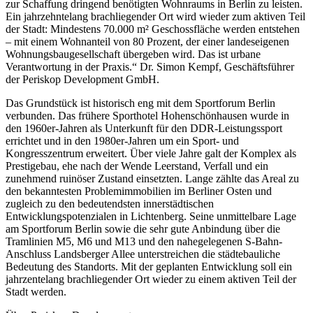
zur Schaffung dringend benötigten Wohnraums in Berlin zu leisten.
Ein jahrzehntelang brachliegender Ort wird wieder zum aktiven Teil
der Stadt: Mindestens 70.000 m² Geschossfläche werden entstehen
– mit einem Wohnanteil von 80 Prozent, der einer landeseigenen
Wohnungsbaugesellschaft übergeben wird. Das ist urbane
Verantwortung in der Praxis.“ Dr. Simon Kempf, Geschäftsführer
der Periskop Development GmbH.
Das Grundstück ist historisch eng mit dem Sportforum Berlin
verbunden. Das frühere Sporthotel Hohenschönhausen wurde in
den 1960er-Jahren als Unterkunft für den DDR-Leistungssport
errichtet und in den 1980er-Jahren um ein Sport- und
Kongresszentrum erweitert. Über viele Jahre galt der Komplex als
Prestigebau, ehe nach der Wende Leerstand, Verfall und ein
zunehmend ruinöser Zustand einsetzten. Lange zählte das Areal zu
den bekanntesten Problemimmobilien im Berliner Osten und
zugleich zu den bedeutendsten innerstädtischen
Entwicklungspotenzialen in Lichtenberg. Seine unmittelbare Lage
am Sportforum Berlin sowie die sehr gute Anbindung über die
Tramlinien M5, M6 und M13 und den nahegelegenen S-Bahn-
Anschluss Landsberger Allee unterstreichen die städtebauliche
Bedeutung des Standorts. Mit der geplanten Entwicklung soll ein
jahrzentelang brachliegender Ort wieder zu einem aktiven Teil der
Stadt werden.