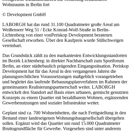
Wohnraums in Berlin fort
© Development GmbH
LABORGH hat das rund 31.100 Quadratmeter große Areal am
Weißenseer Weg 51 / Ecke Konrad-Wolf-Straße in Berlin-
Lichtenberg von einer vonPeriskop Development beratenen
Gesellschaft erworben. Über den Kaufpreis wurde Stillschweigen
vereinbart.
Das Grundstück zählt zu den markantesten Entwicklungsstandorten
im Bezirk Lichtenberg: in direkter Nachbarschaft zum Sportforum
Berlin, an einer städtebaulich prägenden Eingangssituation. Periskop
Development hat für das Areal in den vergangenen Jahren die
planungsrechtlichen Voraussetzungen maßgeblich vorangetrieben
und begleitet das laufende Bebauungsplanverfahren im Rahmen der
gemeinsamen Realisierungspartnerschaft weiter. LABORGH
entwickelt den Standort auf Basis eines urbanen, gemischt genutzten
Konzepts zu einem Quartier mit bezahlbarem Wohnen, ergänzenden
Gewerbenutzungen und sozialer Infrastruktur weiter.
Geplant sind ca. 700 Wohneinheiten, die nach Fertigstellung in den
Bestand einer landeseigenen Wohnungsbaugesellschaft übergehen
sollen. Ergänzt wird das Quartier um rund 15.000 Quadratmeter
Bruttogrundfläche für Gewerbe. Vorgesehen sind unter anderem