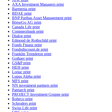
AXA Investment Managers print
Barmenia print
BDAE print
BNP Paribas Asset Management print
BörseGo AG print
Canada Life print
Commerzbank print
Dialog print
Edmond de Rothschild print
Fonds Finanz print
Fondsdiscount.de print
Franklin Templeton print
Gothaer print
GS&P print
HEH print
Loriac print
Lupus Alpha print
MFS print
NN investment partners print
Patriarch print
PROJECT Investment Gruppe print
Robeco print
Schroders print
Swiss Life print