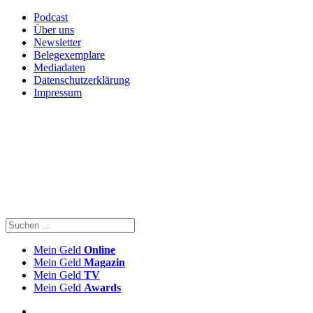
Podcast
Über uns
Newsletter
Belegexemplare
Mediadaten
Datenschutzerklärung
Impressum
Mein Geld
Online
Mein Geld
Magazin
Mein Geld
TV
Mein Geld
Awards