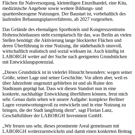
Flächen für Nahversorgung, kleinteiligen Einzelhandel, eine Kita,
medizinische Angebote sowie weitere Bildungs- und
quartiersbezogene Nutzungen. Der Baustart ist, vorbehaltlich des
laufenden Bebauungsplanverfahrens, ab 2027 vorgesehen.
Das Gelände des ehemaligen Sporthotels und Kongresszentrums
Hohenschönhausen steht exemplarisch für das, was Berlin an vielen
Stellen benötigt: die Aktivierung lange blockierter Flächen und
deren Überführung in eine Nutzung, die städtebaulich sinnvoll,
wirtschaftlich realistisch und sozial wirksam ist. Auch künftig ist
LABORGH weiter auf der Suche nach geeigneten Grundstücken
mit Entwicklungspotenzial.
„Dieses Grundstück ist in vielerlei Hinsicht besonders: wegen seiner
Größe, seiner Lage und seiner Geschichte. Vor allem aber, weil es
über Jahrzehnte ungenutzt geblieben ist und als Ruine den
Stadtraum geprägt hat. Dass wir diesen Standort nun in eine
konkrete, nachhaltige Entwicklung überführen können, freut mich
sehr. Genau darin sehen wir unsere Aufgabe: komplexe Berliner
Lagen verantwortungsvoll zu entwickeln und in eine Nutzung zu
bringen, die der Stadt langfristig dient“, sagt Florian Lanz,
Geschäftsführer der LABORGH Investment GmbH.
„Wir freuen uns sehr, dieses prominente Areal gemeinsam mit
LABORGH weiterzuentwickeln und damit einen konkreten Beitrag