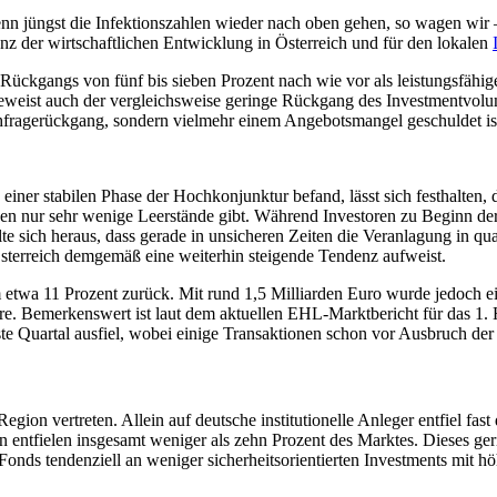
wenn jüngst die Infektionszahlen wieder nach oben gehen, so wagen wi
z der wirtschaftlichen Entwicklung in Österreich und für den lokalen
-Rückgangs von fünf bis sieben Prozent nach wie vor als leistungsfähige
beweist auch der vergleichsweise geringe Rückgang des Investmentvol
chfragerückgang, sondern vielmehr einem Angebotsmangel geschuldet is
einer stabilen Phase der Hochkonjunktur befand, lässt sich festhalten,
hen nur sehr wenige Leerstände gibt. Während Investoren zu Beginn der
te sich heraus, dass gerade in unsicheren Zeiten die Veranlagung in qua
Österreich demgemäß eine weiterhin steigende Tendenz aufweist.
twa 11 Prozent zurück. Mit rund 1,5 Milliarden Euro wurde jedoch ei
re. Bemerkenswert ist laut dem aktuellen EHL-Marktbericht für das 1. 
ste Quartal ausfiel, wobei einige Transaktionen schon vor Ausbruch de
ion vertreten. Allein auf deutsche institutionelle Anleger entfiel fast
ntfielen insgesamt weniger als zehn Prozent des Marktes. Dieses ger
onds tendenziell an weniger sicherheitsorientierten Investments mit höhe