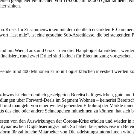
Fehlen geeigneter Neuflächen von 119.000 auf 58.000 Quadratmeter. Bi
ter sinken.
ona-Krise. Im Zusammenwirken mit dem deutlich erstarkten E-Commerc
hwort „last mile“, ist eine gesuchte Sub-Assetklasse, die bei steigend
 und um Wien, Linz und Graz – den drei Hauptlogistikmärkten – werde
 finalisiert, rund zwei Drittel sind jedoch für Eigennutzung vorgesehen
esende rund 400 Millionen Euro in Logistikflächen investiert werden k
owns ist einer deutlich gesteigerten Bereitschaft gewichen, gute und i
handlungen über Forward-Deals im Segment Wohnen – keinerlei Bereitsc
auft und man geht von einer weitest gehenden Erholung der Märkte inne
ts das eine oder andere Schnäppchen mitnehmen zu können, hat sich bish
chesten von den Auswirkungen der Corona-Krise erholen und wieder in 
dynamischen Digitalisierungsschub. So haben beispielsweise im Bere
orm für zahlreiche Mitarbeiter von Dienstleistungsunternehmen wird a