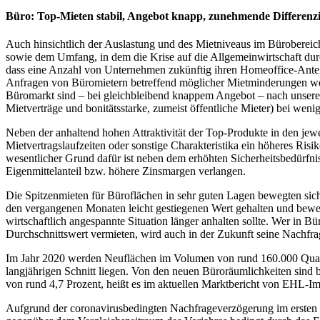
Büro: Top-Mieten stabil, Angebot knapp, zunehmende Differenz
Auch hinsichtlich der Auslastung und des Mietniveaus im Bürobereic
sowie dem Umfang, in dem die Krise auf die Allgemeinwirtschaft durc
dass eine Anzahl von Unternehmen zukünftig ihren Homeoffice-Anteil 
Anfragen von Büromietern betreffend möglicher Mietminderungen wer
Büromarkt sind – bei gleichbleibend knappem Angebot – nach unserer 
Mietverträge und bonitätsstarke, zumeist öffentliche Mieter) bei wenig
Neben der anhaltend hohen Attraktivität der Top-Produkte in den jew
Mietvertragslaufzeiten oder sonstige Charakteristika ein höheres Ris
wesentlicher Grund dafür ist neben dem erhöhten Sicherheitsbedürfnis
Eigenmittelanteil bzw. höhere Zinsmargen verlangen.
Die Spitzenmieten für Büroflächen in sehr guten Lagen bewegten sich
den vergangenen Monaten leicht gestiegenen Wert gehalten und bewege
wirtschaftlich angespannte Situation länger anhalten sollte. Wer in B
Durchschnittswert vermieten, wird auch in der Zukunft seine Nachfra
Im Jahr 2020 werden Neuflächen im Volumen von rund 160.000 Quad
langjährigen Schnitt liegen. Von den neuen Büroräumlichkeiten sind be
von rund 4,7 Prozent, heißt es im aktuellen Marktbericht von EHL-
Aufgrund der coronavirusbedingten Nachfrageverzögerung im ersten Ha