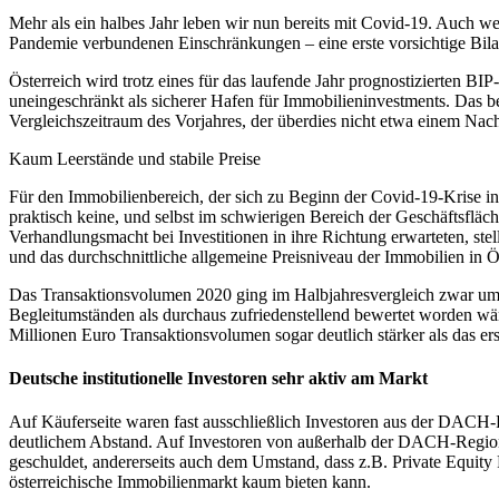
Mehr als ein halbes Jahr leben wir nun bereits mit Covid-19. Auch 
Pandemie verbundenen Einschränkungen – eine erste vorsichtige Bilan
Österreich wird trotz eines für das laufende Jahr prognostizierten BIP
uneingeschränkt als sicherer Hafen für Immobilieninvestments. Das 
Vergleichszeitraum des Vorjahres, der überdies nicht etwa einem Na
Kaum Leerstände und stabile Preise
Für den Immobilienbereich, der sich zu Beginn der Covid-19-Krise in 
praktisch keine, und selbst im schwierigen Bereich der Geschäftsfläc
Verhandlungsmacht bei Investitionen in ihre Richtung erwarteten, stell
und das durchschnittliche allgemeine Preisniveau der Immobilien in 
Das Transaktionsvolumen 2020 ging im Halbjahresvergleich zwar um e
Begleitumständen als durchaus zufriedenstellend bewertet worden wä
Millionen Euro Transaktionsvolumen sogar deutlich stärker als das er
Deutsche institutionelle Investoren sehr aktiv am Markt
Auf Käuferseite waren fast ausschließlich Investoren aus der DACH-Reg
deutlichem Abstand. Auf Investoren von außerhalb der DACH-Region e
geschuldet, andererseits auch dem Umstand, dass z.B. Private Equity F
österreichische Immobilienmarkt kaum bieten kann.