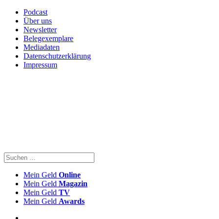
Podcast
Über uns
Newsletter
Belegexemplare
Mediadaten
Datenschutzerklärung
Impressum
Mein Geld
Online
Mein Geld
Magazin
Mein Geld
TV
Mein Geld
Awards