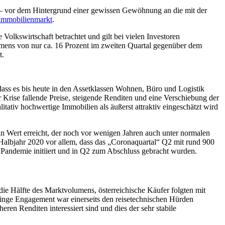
r – vor dem Hintergrund einer gewissen Gewöhnung an die mit der
Immobilienmarkt
.
 Volkswirtschaft betrachtet und gilt bei vielen Investoren
umens von nur ca. 16 Prozent im zweiten Quartal gegenüber dem
t.
 dass es bis heute in den Assetklassen Wohnen, Büro und Logistik
 Krise fallende Preise, steigende Renditen und eine Verschiebung der
litativ hochwertige Immobilien als äußerst attraktiv eingeschätzt wird
n Wert erreicht, der noch vor wenigen Jahren auch unter normalen
Halbjahr 2020 vor allem, dass das „Coronaquartal“ Q2 mit rund 900
r Pandemie initiiert und in Q2 zum Abschluss gebracht wurden.
 die Hälfte des Marktvolumens, österreichische Käufer folgten mit
inge Engagement war einerseits den reisetechnischen Hürden
ren Renditen interessiert sind und dies der sehr stabile