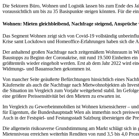
Die Sektoren Büro, Wohnen und Logistik lassen bis zum Ende des Jahr
voraussichtlich um bis zu 35 Basispunkte steigen könnten. Für die ein
Wohnen: Mieten gleichbleibend, Nachfrage steigend, Ansprüche
Das Segment Wohnen zeigt sich von Covid-19 vollständig unbeeinflus
Krise samt Lockdown und Homeoffice-Erfahrungen haben sich die An
Der anhaltend großen Nachfrage nach zeitgemäßem Wohnraum in Wien st
Baustopps zu Beginn der Coronakrise, mit rund 19.500 Einheiten ei
größtenteils wieder eingeholt werden. Erst ab dem Jahr 2022 wird ein
Widmungs- und Bauansuchen gekommen ist.
Von mancher Seite geäußerte Befürchtungen hinsichtlich eines Nach
Käuferseite als auch die Nachfrage nach Mietwohnobjekten als Invest
die Situation im Vergleich zum Vorjahr weitgehend stabil. Im Gefolge
eine größere Preissensitivität bei den Mietern zu erwarten ist.
Im Vergleich zu Gewerbeimmobilien ist Wohnen krisensicherer – und i
für Eigentum, die Bundeshauptstadt Wien als immerhin noch preiswerter
Auch in der Festspiel- und Festungsstadt Salzburg übersteigen die Pr
Die allgemein risikoaverse Grundstimmung am Markt schlägt sich in g
Mietenniveau erreichen weiterhin Renditen von rund 3,5 bis 4,0 Proze