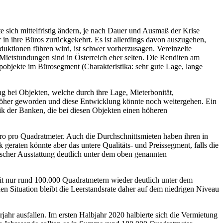
sich mittelfristig ändern, je nach Dauer und Ausmaß der Krise
in ihre Büros zurückgekehrt. Es ist allerdings davon auszugehen,
uktionen führen wird, ist schwer vorherzusagen. Vereinzelte
etstundungen sind in Österreich eher selten. Die Renditen am
pobjekte im Bürosegment (Charakteristika: sehr gute Lage, lange
g bei Objekten, welche durch ihre Lage, Mieterbonität,
ls höher geworden und diese Entwicklung könnte noch weitergehen. Ein
tik der Banken, die bei diesen Objekten einen höheren
ro pro Quadratmeter. Auch die Durchschnittsmieten haben ihren in
eraten könnte aber das untere Qualitäts- und Preissegment, falls die
hnischer Ausstattung deutlich unter dem oben genannten
 nur rund 100.000 Quadratmetern wieder deutlich unter dem
hen Situation bleibt die Leerstandsrate daher auf dem niedrigen Niveau
hr ausfallen. Im ersten Halbjahr 2020 halbierte sich die Vermietung