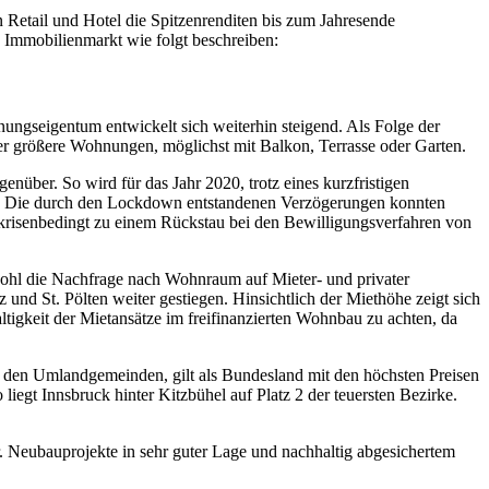
 Retail und Hotel die Spitzenrenditen bis zum Jahresende
en Immobilienmarkt wie folgt beschreiben:
ungseigentum entwickelt sich weiterhin steigend. Als Folge der
 größere Wohnungen, möglichst mit Balkon, Terrasse oder Garten.
über. So wird für das Jahr 2020, trotz eines kurzfristigen
et. Die durch den Lockdown entstandenen Verzögerungen konnten
es krisenbedingt zu einem Rückstau bei den Bewilligungsverfahren von
wohl die Nachfrage nach Wohnraum auf Mieter- und privater
nd St. Pölten weiter gestiegen. Hinsichtlich der Miethöhe zeigt sich
ltigkeit der Mietansätze im freifinanzierten Wohnbau zu achten, da
nd den Umlandgemeinden, gilt als Bundesland mit den höchsten Preisen
iegt Innsbruck hinter Kitzbühel auf Platz 2 der teuersten Bezirke.
. Neubauprojekte in sehr guter Lage und nachhaltig abgesichertem