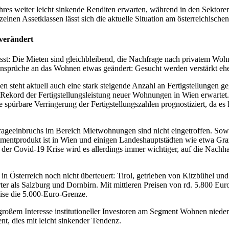
es weiter leicht sinkende Renditen erwarten, während in den Sektoren
zelnen Assetklassen lässt sich die aktuelle Situation am österreichisch
 verändert
st: Die Mieten sind gleichbleibend, die Nachfrage nach privatem Wohn
sprüche an das Wohnen etwas geändert: Gesucht werden verstärkt eher
eht aktuell auch eine stark steigende Anzahl an Fertigstellungen gegen
n Rekord der Fertigstellungsleistung neuer Wohnungen in Wien erwart
e spürbare Verringerung der Fertigstellungszahlen prognostiziert, da 
frageeinbruchs im Bereich Mietwohnungen sind nicht eingetroffen. So
mentprodukt ist in Wien und einigen Landeshauptstädten wie etwa Graz u
 der Covid-19 Krise wird es allerdings immer wichtiger, auf die Nachha
n Österreich noch nicht überteuert: Tirol, getrieben von Kitzbühel u
 als Salzburg und Dornbirn. Mit mittleren Preisen von rd. 5.800 Euro l
eise die 5.000-Euro-Grenze.
roßem Interesse institutioneller Investoren am Segment Wohnen nieder
nt, dies mit leicht sinkender Tendenz.