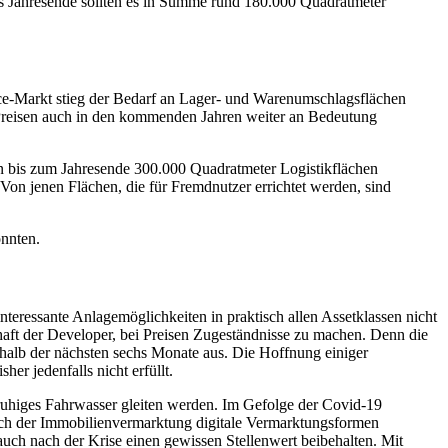
s Jahresende sollten es in Summe rund 180.000 Quadratmeter
e-Markt stieg der Bedarf an Lager- und Warenumschlagsflächen
en Preisen auch in den kommenden Jahren weiter an Bedeutung
n bis zum Jahresende 300.000 Quadratmeter Logistikflächen
. Von jenen Flächen, die für Fremdnutzer errichtet werden, sind
önnten.
nteressante Anlagemöglichkeiten in praktisch allen Assetklassen nicht
haft der Developer, bei Preisen Zugeständnisse zu machen. Denn die
rhalb der nächsten sechs Monate aus. Die Hoffnung einiger
er jedenfalls nicht erfüllt.
ruhiges Fahrwasser gleiten werden. Im Gefolge der Covid-19
ich der Immobilienvermarktung digitale Vermarktungsformen
uch nach der Krise einen gewissen Stellenwert beibehalten. Mit