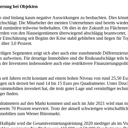
ierung bei Objekten
h sind bislang kaum negative Auswirkungen zu beobachten. Dies könnte 
hschlägt. Die Mitarbeiter der meisten Unternehmen sind bereits wieder 
zumindest teilweise beibehalten. Ob dies in der Zukunft zu Flächenred
den von den Hauseigentümern überwiegend abschlägig beantwortet, Mi
Einschätzung seit Beginn der Krise stabil geblieben und liegen für To
 über 3,0 Prozent.
eiligen Segmenten zeigt sich aber auch eine zunehmende Differenzierun
iko aufweisen. Für derartige Immobilien sind die Risikoaufschläge tei
 der Investoren insbesondere auch eine restriktivere Finanzierungspoli
 seit Jahren recht konstant auf einem hohen Niveau von rund 25,50 Eu
n sich derzeit bei rund 14 bis 15 Euro pro Quadratmeter. Unter Druck g
üroimmobilien investiert hat, die trotz guter Lage und vernünftiger tec
ger finden.
ratmetern auf den Markt kommen und auch im Jahr 2021 wird man mit
reits 70 Prozent reserviert. Trotz der aktuell schwierigen wirtschaftlic
Immobilien zum Wiener Büromarkt.
lbjahr wird die Gesamtvermietungsleistung 2020 niedriger als im Vorja