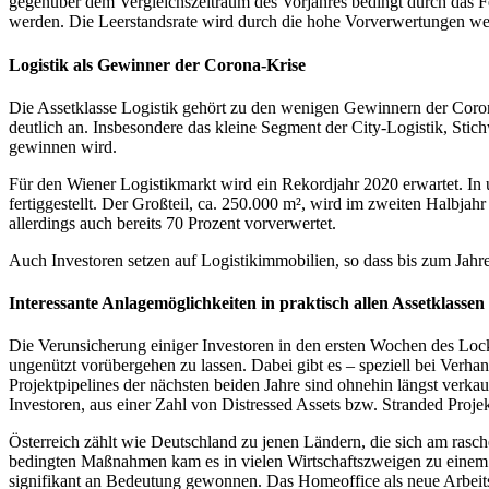
gegenüber dem Vergleichszeitraum des Vorjahres bedingt durch das 
werden. Die Leerstandsrate wird durch die hohe Vorverwertungen wei
Logistik als Gewinner der Corona-Krise
Die Assetklasse Logistik gehört zu den wenigen Gewinnern der Cor
deutlich an. Insbesondere das kleine Segment der City-Logistik, Stic
gewinnen wird.
Für den Wiener Logistikmarkt wird ein Rekordjahr 2020 erwartet. In
fertiggestellt. Der Großteil, ca. 250.000 m², wird im zweiten Halbjahr
allerdings auch bereits 70 Prozent vorverwertet.
Auch Investoren setzen auf Logistikimmobilien, so dass bis zum Jahr
Interessante Anlagemöglichkeiten in praktisch allen Assetklassen
Die Verunsicherung einiger Investoren in den ersten Wochen des Lockd
ungenützt vorübergehen zu lassen. Dabei gibt es – speziell bei Ver
Projektpipelines der nächsten beiden Jahre sind ohnehin längst verk
Investoren, aus einer Zahl von Distressed Assets bzw. Stranded Projek
Österreich zählt wie Deutschland zu jenen Ländern, die sich am ras
bedingten Maßnahmen kam es in vielen Wirtschaftszweigen zu einem 
signifikant an Bedeutung gewonnen. Das Homeoffice als neue Arbeitsf