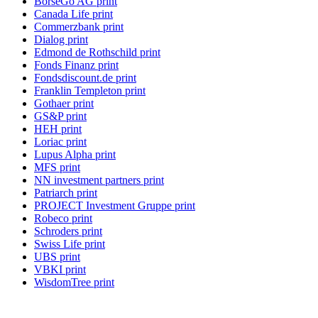
BörseGo AG print
Canada Life print
Commerzbank print
Dialog print
Edmond de Rothschild print
Fonds Finanz print
Fondsdiscount.de print
Franklin Templeton print
Gothaer print
GS&P print
HEH print
Loriac print
Lupus Alpha print
MFS print
NN investment partners print
Patriarch print
PROJECT Investment Gruppe print
Robeco print
Schroders print
Swiss Life print
UBS print
VBKI print
WisdomTree print