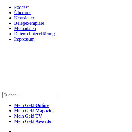
Podcast
Über uns
Newsletter
Belegexemplare
Mediadaten
Datenschutzerklärung
Impressum
Mein Geld
Online
Mein Geld
Magazin
Mein Geld
TV
Mein Geld
Awards