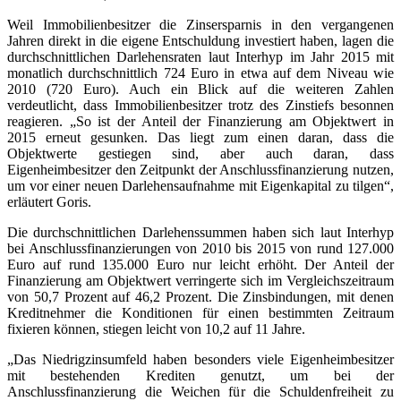
Weil Immobilienbesitzer die Zinsersparnis in den vergangenen
Jahren direkt in die eigene Entschuldung investiert haben, lagen die
durchschnittlichen Darlehensraten laut Interhyp im Jahr 2015 mit
monatlich durchschnittlich 724 Euro in etwa auf dem Niveau wie
2010 (720 Euro). Auch ein Blick auf die weiteren Zahlen
verdeutlicht, dass Immobilienbesitzer trotz des Zinstiefs besonnen
reagieren. „So ist der Anteil der Finanzierung am Objektwert in
2015 erneut gesunken. Das liegt zum einen daran, dass die
Objektwerte gestiegen sind, aber auch daran, dass
Eigenheimbesitzer den Zeitpunkt der Anschlussfinanzierung nutzen,
um vor einer neuen Darlehensaufnahme mit Eigenkapital zu tilgen“,
erläutert Goris.
Die durchschnittlichen Darlehenssummen haben sich laut Interhyp
bei Anschlussfinanzierungen von 2010 bis 2015 von rund 127.000
Euro auf rund 135.000 Euro nur leicht erhöht. Der Anteil der
Finanzierung am Objektwert verringerte sich im Vergleichszeitraum
von 50,7 Prozent auf 46,2 Prozent. Die Zinsbindungen, mit denen
Kreditnehmer die Konditionen für einen bestimmten Zeitraum
fixieren können, stiegen leicht von 10,2 auf 11 Jahre.
„Das Niedrigzinsumfeld haben besonders viele Eigenheimbesitzer
mit bestehenden Krediten genutzt, um bei der
Anschlussfinanzierung die Weichen für die Schuldenfreiheit zu