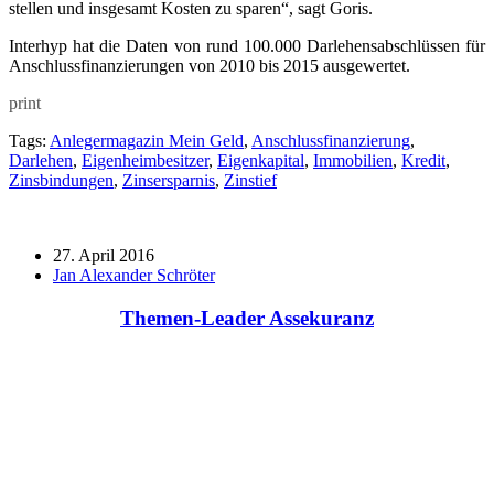
stellen und insgesamt Kosten zu sparen“, sagt Goris.
Interhyp hat die Daten von rund 100.000 Darlehensabschlüssen für
Anschlussfinanzierungen von 2010 bis 2015 ausgewertet.
print
Tags:
Anlegermagazin Mein Geld
,
Anschlussfinanzierung
,
Darlehen
,
Eigenheimbesitzer
,
Eigenkapital
,
Immobilien
,
Kredit
,
Zinsbindungen
,
Zinsersparnis
,
Zinstief
27. April 2016
Jan Alexander Schröter
Themen-Leader Assekuranz