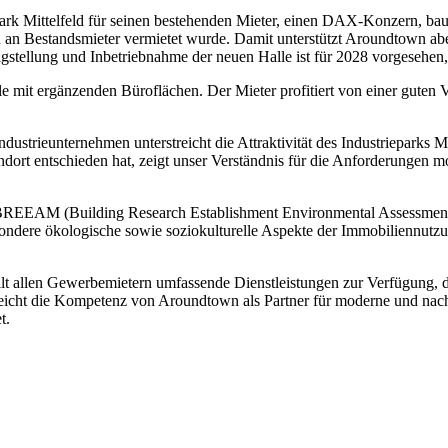
ark Mittelfeld für seinen bestehenden Mieter, einen DAX-Konzern, bau
n an Bestandsmieter vermietet wurde. Damit unterstützt Aroundtown abe
tigstellung und Inbetriebnahme der neuen Halle ist für 2028 vorgesehen
e mit ergänzenden Büroflächen. Der Mieter profitiert von einer guten 
ndustrieunternehmen unterstreicht die Attraktivität des Industrieparks M
dort entschieden hat, zeigt unser Verständnis für die Anforderungen m
BREEAM (Building Research Establishment Environmental Assessment M
ondere ökologische sowie soziokulturelle Aspekte der Immobiliennutzu
t allen Gewerbemietern umfassende Dienstleistungen zur Verfügung, dar
reicht die Kompetenz von Aroundtown als Partner für moderne und nach
t.