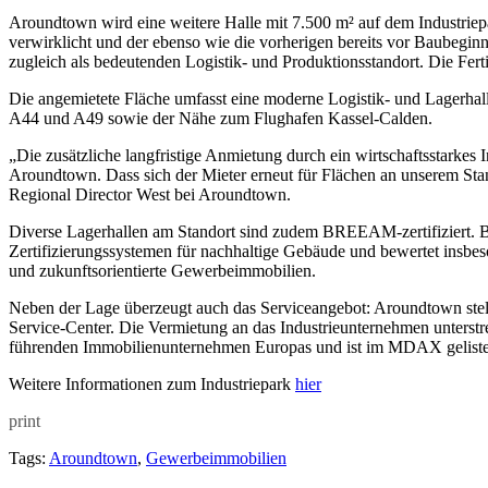
Aroundtown wird eine weitere Halle mit 7.500 m² auf dem Industriep
verwirklicht und der ebenso wie die vorherigen bereits vor Baubegin
zugleich als bedeutenden Logistik- und Produktionsstandort. Die Fer
Die angemietete Fläche umfasst eine moderne Logistik- und Lagerhall
A44 und A49 sowie der Nähe zum Flughafen Kassel-Calden.
„Die zusätzliche langfristige Anmietung durch ein wirtschaftsstarkes I
Aroundtown. Dass sich der Mieter erneut für Flächen an unserem Stan
Regional Director West bei Aroundtown.
Diverse Lagerhallen am Standort sind zudem BREEAM-zertifiziert. 
Zertifizierungssystemen für nachhaltige Gebäude und bewertet insbes
und zukunftsorientierte Gewerbeimmobilien.
Neben der Lage überzeugt auch das Serviceangebot: Aroundtown stell
Service-Center. Die Vermietung an das Industrieunternehmen unterst
führenden Immobilienunternehmen Europas und ist im MDAX geliste
Weitere Informationen zum Industriepark
hier
print
Tags:
Aroundtown
,
Gewerbeimmobilien