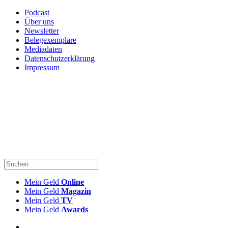
Podcast
Über uns
Newsletter
Belegexemplare
Mediadaten
Datenschutzerklärung
Impressum
Mein Geld
Online
Mein Geld
Magazin
Mein Geld
TV
Mein Geld
Awards