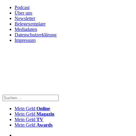
Podcast
Über uns
Newsletter
Belegexemplare
Mediadaten
Datenschutzerklärung
Impressum
Mein Geld
Online
Mein Geld
Magazin
Mein Geld
TV
Mein Geld
Awards