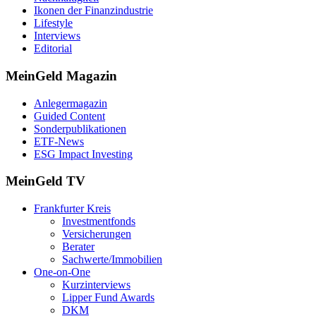
Ikonen der Finanzindustrie
Lifestyle
Interviews
Editorial
MeinGeld
Magazin
Anlegermagazin
Guided Content
Sonderpublikationen
ETF-News
ESG Impact Investing
MeinGeld
TV
Frankfurter Kreis
Investmentfonds
Versicherungen
Berater
Sachwerte/Immobilien
One-on-One
Kurzinterviews
Lipper Fund Awards
DKM