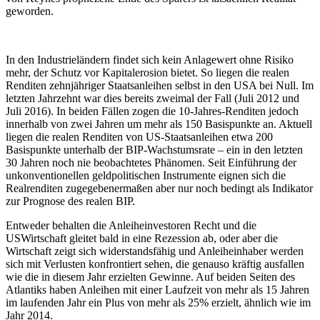
geworden.
In den Industrieländern findet sich kein Anlagewert ohne Risiko
mehr, der Schutz vor Kapitalerosion bietet. So liegen die realen
Renditen zehnjähriger Staatsanleihen selbst in den USA bei Null. Im
letzten Jahrzehnt war dies bereits zweimal der Fall (Juli 2012 und
Juli 2016). In beiden Fällen zogen die 10-Jahres-Renditen jedoch
innerhalb von zwei Jahren um mehr als 150 Basispunkte an. Aktuell
liegen die realen Renditen von US-Staatsanleihen etwa 200
Basispunkte unterhalb der BIP-Wachstumsrate – ein in den letzten
30 Jahren noch nie beobachtetes Phänomen. Seit Einführung der
unkonventionellen geldpolitischen Instrumente eignen sich die
Realrenditen zugegebenermaßen aber nur noch bedingt als Indikator
zur Prognose des realen BIP.
Entweder behalten die Anleiheinvestoren Recht und die
USWirtschaft gleitet bald in eine Rezession ab, oder aber die
Wirtschaft zeigt sich widerstandsfähig und Anleiheinhaber werden
sich mit Verlusten konfrontiert sehen, die genauso kräftig ausfallen
wie die in diesem Jahr erzielten Gewinne. Auf beiden Seiten des
Atlantiks haben Anleihen mit einer Laufzeit von mehr als 15 Jahren
im laufenden Jahr ein Plus von mehr als 25% erzielt, ähnlich wie im
Jahr 2014.