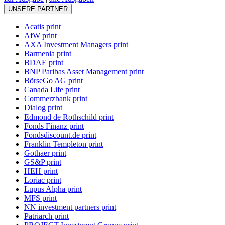
UNSERE PARTNER
Acatis print
AfW print
AXA Investment Managers print
Barmenia print
BDAE print
BNP Paribas Asset Management print
BörseGo AG print
Canada Life print
Commerzbank print
Dialog print
Edmond de Rothschild print
Fonds Finanz print
Fondsdiscount.de print
Franklin Templeton print
Gothaer print
GS&P print
HEH print
Loriac print
Lupus Alpha print
MFS print
NN investment partners print
Patriarch print