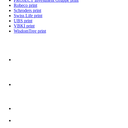
PROJECT Investment Gruppe print
Robeco print
Schroders print
Swiss Life print
UBS print
VBKI print
WisdomTree print