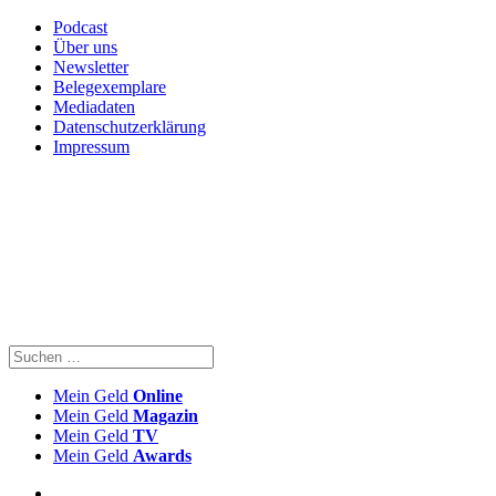
Podcast
Über uns
Newsletter
Belegexemplare
Mediadaten
Datenschutzerklärung
Impressum
Mein Geld
Online
Mein Geld
Magazin
Mein Geld
TV
Mein Geld
Awards