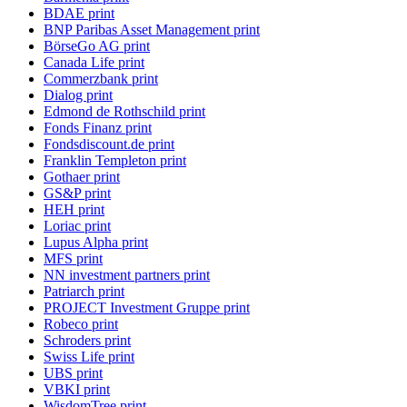
BDAE print
BNP Paribas Asset Management print
BörseGo AG print
Canada Life print
Commerzbank print
Dialog print
Edmond de Rothschild print
Fonds Finanz print
Fondsdiscount.de print
Franklin Templeton print
Gothaer print
GS&P print
HEH print
Loriac print
Lupus Alpha print
MFS print
NN investment partners print
Patriarch print
PROJECT Investment Gruppe print
Robeco print
Schroders print
Swiss Life print
UBS print
VBKI print
WisdomTree print