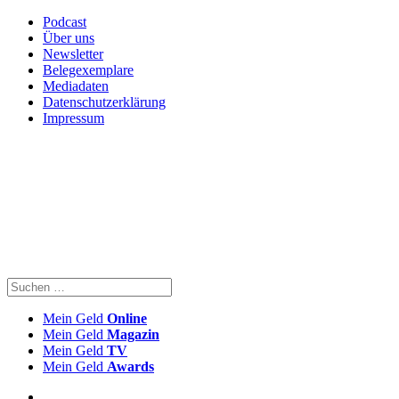
Podcast
Über uns
Newsletter
Belegexemplare
Mediadaten
Datenschutzerklärung
Impressum
Mein Geld
Online
Mein Geld
Magazin
Mein Geld
TV
Mein Geld
Awards